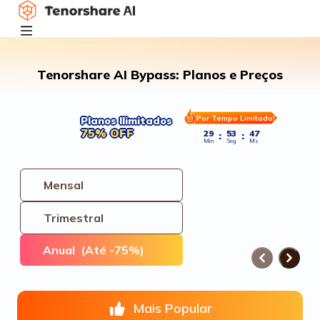
Tenorshare AI Bypass: Planos e Preços
Por Tempo Limitado!
Planos Ilimitados
75% OFF
29
52
96
:
:
Min
Seg
Ms
Mensal
Trimestral
Anual
(Até -75%)
Mais Popular