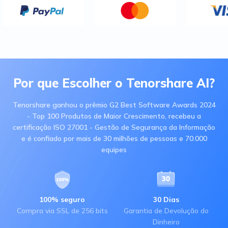
Por que Escolher o Tenorshare AI?
Tenorshare ganhou o prêmio G2 Best Software Awards 2024
- Top 100 Produtos de Maior Crescimento, recebeu a
certificação ISO 27001 - Gestão de Segurança da Informação
e é confiado por mais de 30 milhões de pessoas e 70.000
equipes
100% seguro
30 Dias
Compra via SSL de 256 bits
Garantia de Devolução do
Dinheiro