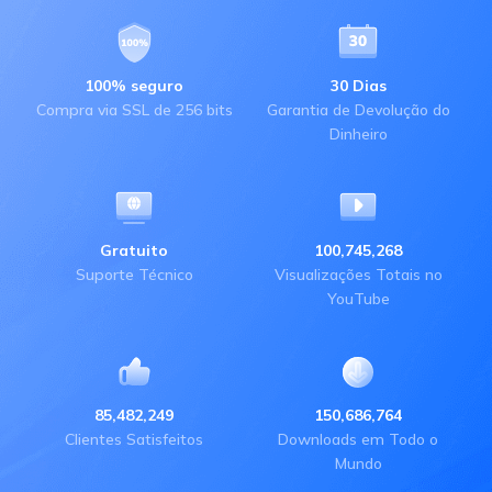
100% seguro
30 Dias
Compra via SSL de 256 bits
Garantia de Devolução do
Dinheiro
Gratuito
100,745,268
Suporte Técnico
Visualizações Totais no
YouTube
85,482,249
150,686,764
Clientes Satisfeitos
Downloads em Todo o
Mundo