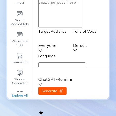
Email
Social
Media&Ads
Target Audience
Tone of Voice
Website &
Everyone
Default
SEO
Language
Ecommerce
English
ChatGPT-4o mini
Slogan
Advanced Options
Generator
input
Generate
Re-Generate
Explore All
General
writing