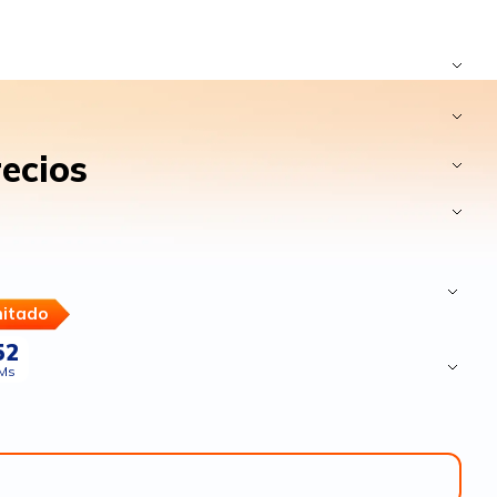
ecios
mitado
28
Ms