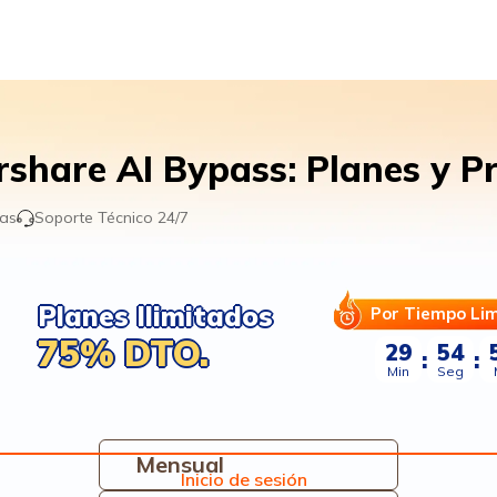
rshare AI Bypass: Planes y Pr
ías
Soporte Técnico 24/7
Planes Ilimitados
Por Tiempo Li
75% DTO.
29
53
:
:
Min
Seg
Mensual
Inicio de sesión