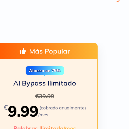
Más Popular
Ahorra un 75%
AI Bypass Ilimitado
€
39.99
9.99
€
(cobrado anualmente)
/mes
Palabras Ilimitada/mes