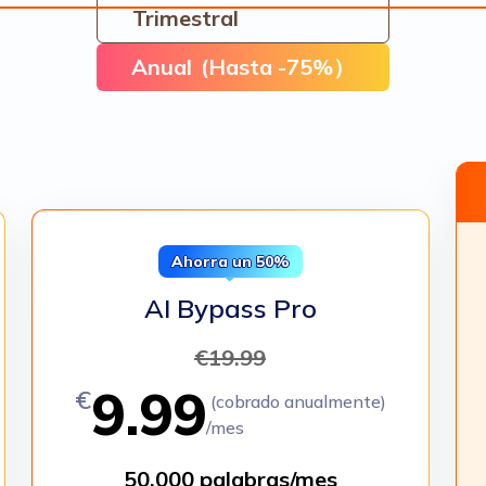
Trimestral
Anual
(Hasta -75%）
Ahorra un 50%
AI Bypass Pro
€
19.99
9.99
€
(cobrado anualmente)
/mes
50,000 palabras/mes