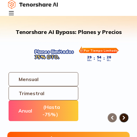
Tenorshare AI Bypass: Planes y Precios
Por Tiempo Limitado
Planes Ilimitados
75% DTO.
29
53
74
:
:
Min
Seg
Ms
Mensual
Trimestral
(Hasta
Anual
-75%）