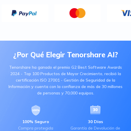
¿Por Qué Elegir Tenorshare AI?
Tenorshare ha ganado el premio G2 Best Software Awards
2024 - Top 100 Productos de Mayor Crecimiento, recibió la
certificación ISO 27001 - Gestión de Seguridad de la
Información y cuenta con la confianza de más de 30 millones
de personas y 70,000 equipos.
100% Seguro
30 Días
Compra protegida
Garantía de Devolución de