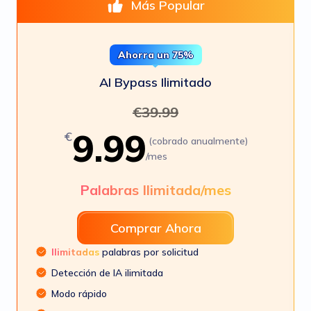
Más Popular
Ahorra un 75%
AI Bypass Ilimitado
€
39.99
9.99
€
(cobrado anualmente)
/mes
Palabras Ilimitada/mes
Comprar Ahora
Ilimitadas
palabras por solicitud
Detección de IA ilimitada
Modo rápido