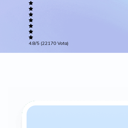
Academic
Writing
Career
4.8
/5
(22170 Vota)
Others