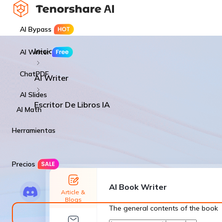
AI Bypass
Inicio
AI Writer
ChatPDF
AI Writer
AI Slides
Escritor De Libros IA
AI Math
Herramientas
Precios
AI Book Writer
Article &
Blogs
The general contents of the book