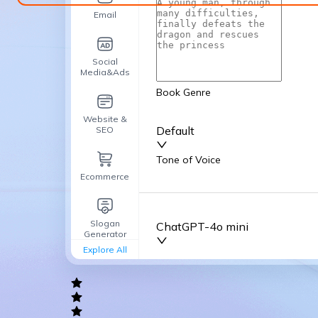
Email
Social
Media&Ads
Book Genre
Website &
Default
SEO
Tone of Voice
Ecommerce
Default
Slogan
ChatGPT-4o mini
Advanced Options
Generator
Explore All
General
writing