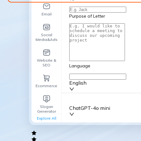
Email
Purpose of Letter
Social
Media&Ads
Website &
SEO
Language
English
Ecommerce
Advanced Options
Slogan
ChatGPT-4o mini
Generator
Explore All
General
writing