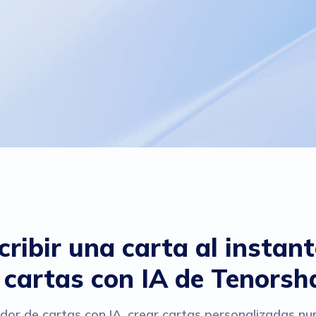
cribir una carta al instan
 cartas con IA de Tenorsh
or de cartas con IA, crear cartas personalizadas nunc