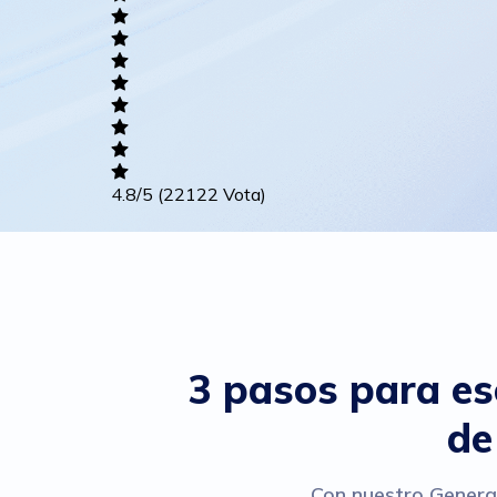
Academic
Writing
Career
4.8
/5
(22122 Vota)
Others
3 pasos para es
de
Con nuestro Generad