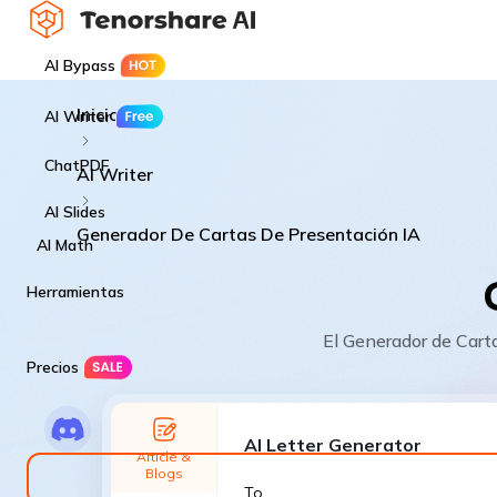
AI Bypass
Inicio
AI Writer
ChatPDF
AI Writer
AI Slides
Generador De Cartas De Presentación IA
AI Math
Herramientas
El Generador de Carta
Precios
AI Letter Generator
Article &
Blogs
To