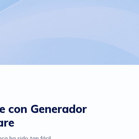
te con Generador
are
a ha sido tan fácil.