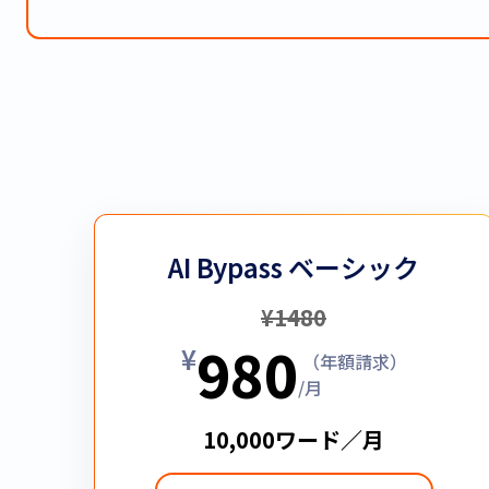
AI Bypass ベーシック
¥
1480
980
¥
（年額請求）
/月
10,000ワード／月