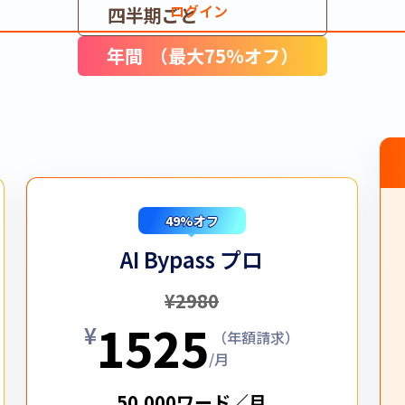
ログイン
四半期ごと
年間
（最大75％オフ）
49%オフ
AI Bypass プロ
¥
2980
1525
¥
（年額請求）
/月
50,000ワード／月