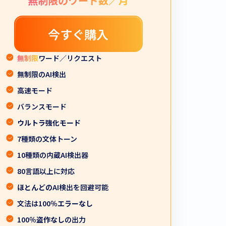
無制限のワード数／月
今すぐ購入
無制限
ワード／リクエスト
無制限のAI検出
高速モード
バランスモード
ウルトラ強化モード
7種類の文体トーン
10種類の内蔵AI検出器
80言語以上に対応
ほとんどの
AI検出を回避可能
文法は100％
エラーなし
100％
盗作なし
の出力