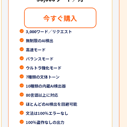
今すぐ購入
3,000
ワード／リクエスト
無制限のAI検出
高速モード
バランスモード
ウルトラ強化モード
7種類の文体トーン
10種類の内蔵AI検出器
80言語以上に対応
ほとんどの
AI検出を回避可能
文法は100％
エラーなし
100％
盗作なし
の出力