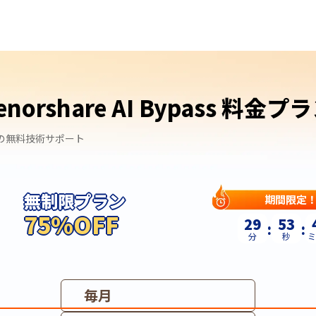
enorshare AI Bypass 料金プ
休の無料技術サポート
無制限プラン
期間限定
75%OFF
29
52
:
:
分
秒
ミ
毎月