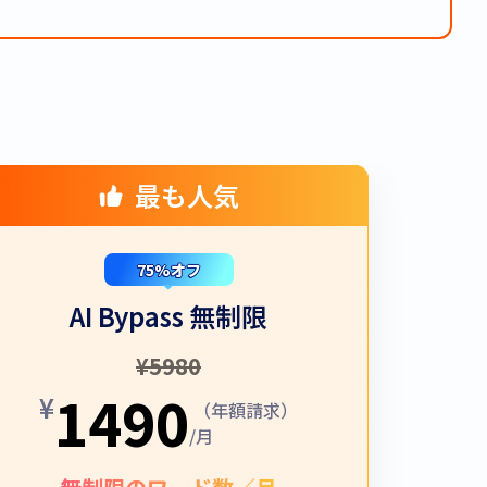
最も人気
75%オフ
AI Bypass 無制限
¥
5980
1490
¥
（年額請求）
/月