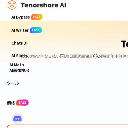
AI Bypass
AI Writer
T
ChatPDF
AI Slides
100％安全な支払い
30日間返金保証
24時間年中無
AI Math
AI画像検出
ツール
価格