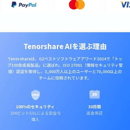
Tenorshare AIを選ぶ理由
Tenorshareは、G2ベストソフトウェアアワード2024で「トッ
プ100急成長製品」に選ばれ、ISO 27001（情報セキュリティ管
理）認証を取得し、3,000万人以上のユーザーと70,000以上の
チームに信頼されています。
100%のセキュリティ
30日間
256ビットSSLによる安全な
返金保証
購入