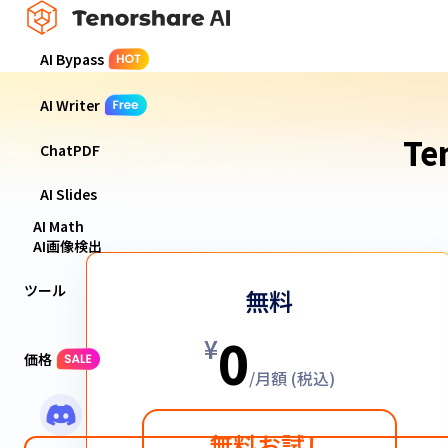
AI Bypass
AI Writer
Te
ChatPDF
AI Slides
AI Math
AI画像検出
ツール
無料
0
¥
価格
/月額 (税込)
無料お試し