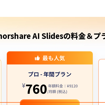
norshare AI Slidesの料金＆
最も人気
プロ - 年間プラン
760
¥
年額料金：¥9120
/月額 (税込)