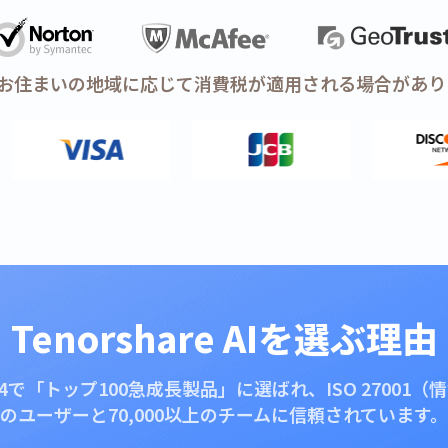
: お住まいの地域に応じて消費税が適用される場合があり
Tenorshare AIを選ぶ理由
024で「トップ100急成長製品」に選ばれ、ISO 2700
のユーザーと70,000以上のチームに信頼されています。