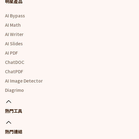
明星產品
AI Bypass
AI Math
AI Writer
AI Slides
AI PDF
ChatDOC
ChatPDF
AI Image Detector
Diagrimo
熱門工具
熱門連結