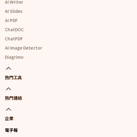
AI Writer
AI Slides
AI PDF
ChatDOC
ChatPDF
AI Image Detector
Diagrimo
熱門工具
熱門連結
企業
電子報