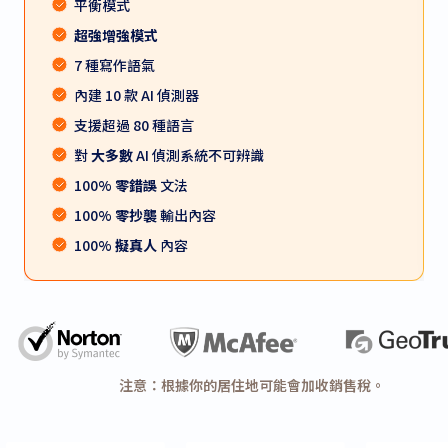
平衡模式
超強增強模式
7 種寫作語氣
內建 10 款 AI 偵測器
支援超過 80 種語言
對
大多數
AI 偵測系統不可辨識
100%
零錯誤
文法
100%
零抄襲
輸出內容
100%
擬真人
內容
注意：根據你的居住地可能會加收銷售稅。