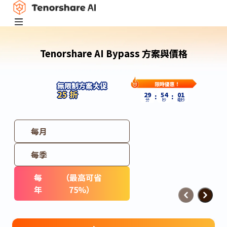
Tenorshare AI Bypass 方案與價格
限時優惠！
無限制方案大促
25 折
29
53
65
:
:
分
秒
毫秒
每月
每季
每
（最高可省
年
75%）