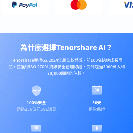
為什麼選擇Tenorshare AI？
Tenorshare獲得G2 2024年最佳軟體獎 - 前100名快速成長產
品，並獲得ISO 27001資訊安全管理認證，受到超過3000萬人和
70,000團隊的信賴。
100%安全
30天
透過256位元SSL購買
退款保證