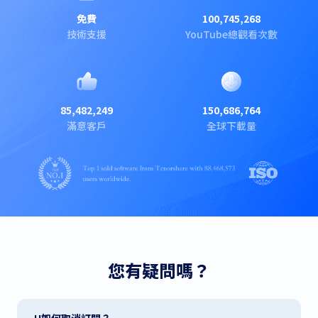
免費
100,745,268
技術支援
YouTube總觀看次數
85,482,249
150,686,764
滿意客戶
全球下載量
您有疑問嗎？
H如何取消訂閱？