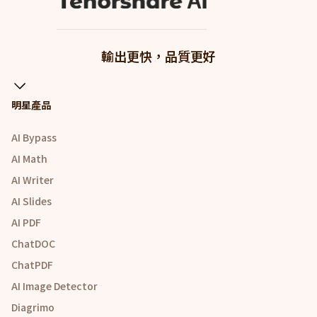
輸出更快，品質更好
明星產品
AI Bypass
AI Math
AI Writer
AI Slides
AI PDF
ChatDOC
ChatPDF
AI Image Detector
Diagrimo