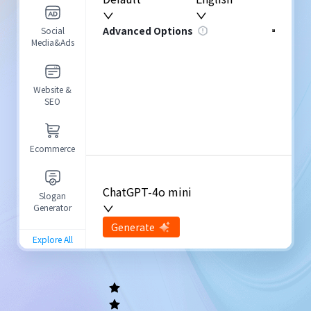
Advanced Options
Social
Media&Ads
Website &
SEO
Ecommerce
ChatGPT-4o mini
Slogan
Generator
input
Generate
Re-Generate
Explore All
General
writing