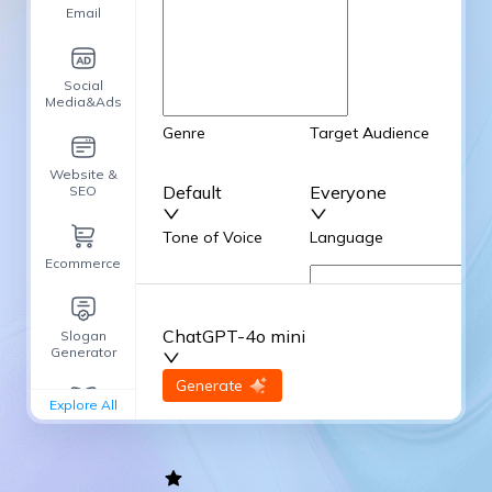
Email
Social
Media&Ads
Genre
Target Audience
Website &
Default
Everyone
SEO
Tone of Voice
Language
Ecommerce
Default
English
ChatGPT-4o mini
Slogan
Advanced Options
Generator
input
Generate
Re-Generate
Explore All
General
writing