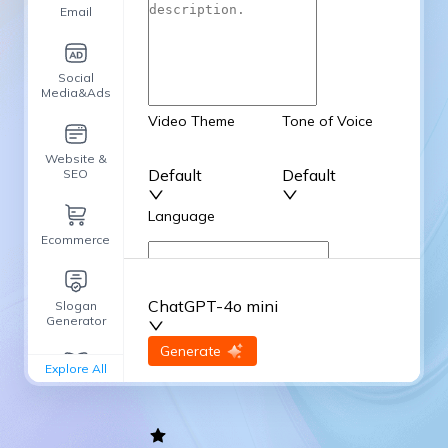
Email
Social
Media&Ads
Video Theme
Tone of Voice
Website &
Default
Default
SEO
Language
Ecommerce
English
ChatGPT-4o mini
Slogan
Advanced Options
Generator
input
Generate
Re-Generate
Explore All
General
writing