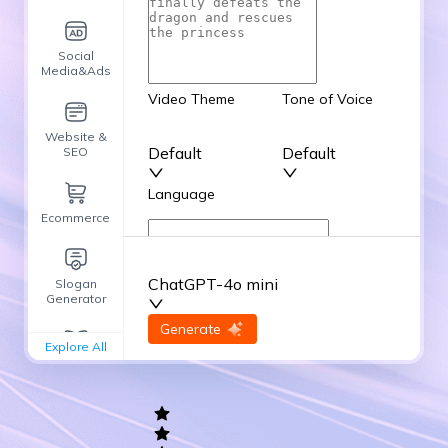
Social
Media&Ads
Video Theme
Tone of Voice
Website &
Default
Default
SEO
Language
Ecommerce
English
ChatGPT-4o mini
Slogan
Advanced Options
Generator
input
Generate
Re-Generate
Explore All
General
writing
Academic