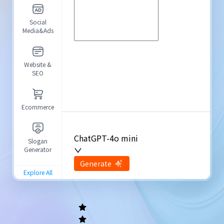
Social
Media&Ads
Website &
SEO
Ecommerce
ChatGPT-4o mini
Slogan
Generator
input
Generate
Re-Generate
Explore All
General
writing