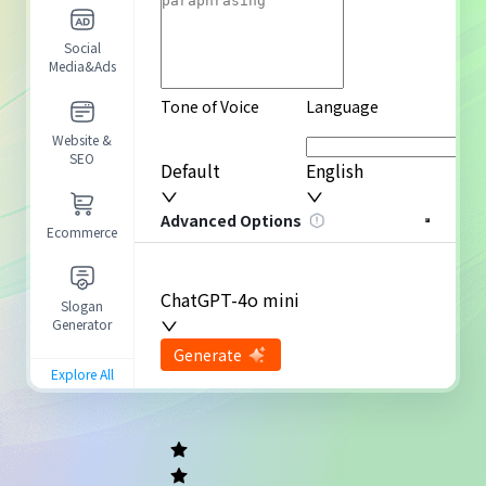
Social
Media&Ads
Tone of Voice
Language
Website &
SEO
Default
English
Advanced Options
Ecommerce
ChatGPT-4o mini
Slogan
Generator
input
Generate
Re-Generate
Explore All
General
writing