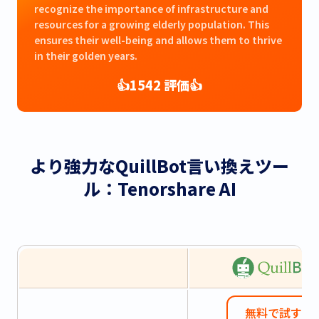
recognize the importance of infrastructure and
resources for a growing elderly population. This
ensures their well-being and allows them to thrive
in their golden years.
👍
1542
評価
👍
より強力なQuillBot言い換えツー
ル：Tenorshare AI
無料で試す