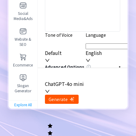
Social
Media&Ads
Tone of Voice
Language
Website &
SEO
Default
English
Ecommerce
Advanced Options
ChatGPT-4o mini
Slogan
Generator
input
Generate
Re-Generate
Explore All
General
writing