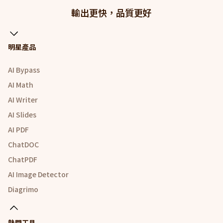
輸出更快，品質更好
明星產品
AI Bypass
AI Math
AI Writer
AI Slides
AI PDF
ChatDOC
ChatPDF
AI Image Detector
Diagrimo
熱門工具