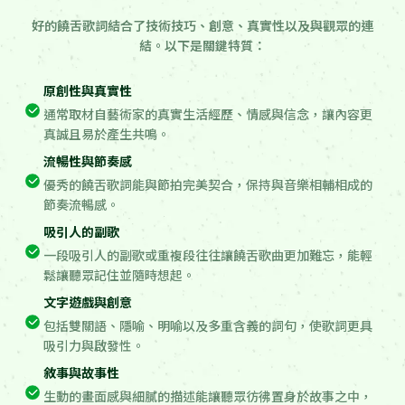
好的饒舌歌詞結合了技術技巧、創意、真實性以及與觀眾的連
結。以下是關鍵特質：
原創性與真實性
通常取材自藝術家的真實生活經歷、情感與信念，讓內容更
真誠且易於產生共鳴。
流暢性與節奏感
優秀的饒舌歌詞能與節拍完美契合，保持與音樂相輔相成的
節奏流暢感。
吸引人的副歌
一段吸引人的副歌或重複段往往讓饒舌歌曲更加難忘，能輕
鬆讓聽眾記住並隨時想起。
文字遊戲與創意
包括雙關語、隱喻、明喻以及多重含義的詞句，使歌詞更具
吸引力與啟發性。
敘事與故事性
生動的畫面感與細膩的描述能讓聽眾彷彿置身於故事之中，