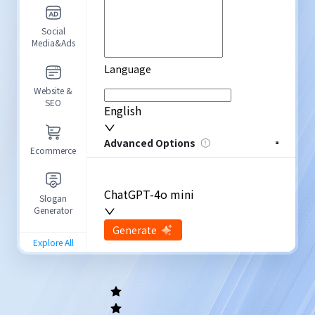
Social
Media&Ads
Language
Website &
SEO
English
Advanced Options
Ecommerce
ChatGPT-4o mini
Slogan
Generator
input
Generate
Re-Generate
Explore All
General
writing