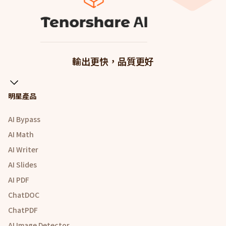
輸出更快，品質更好
明星產品
AI Bypass
AI Math
AI Writer
AI Slides
AI PDF
ChatDOC
ChatPDF
AI Image Detector