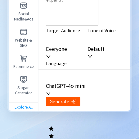
Social
Media&Ads
Target Audience
Tone of Voice
Website &
SEO
Everyone
Default
Language
Ecommerce
English
ChatGPT-4o mini
Slogan
Generator
Advanced Options
input
Generate
Re-Generate
Explore All
General
writing