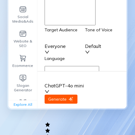
Social
Media&Ads
Target Audience
Tone of Voice
Website &
Everyone
Default
SEO
Language
Ecommerce
English
ChatGPT-4o mini
Slogan
Advanced Options
Generator
input
Generate
Re-Generate
Explore All
General
writing
Academic