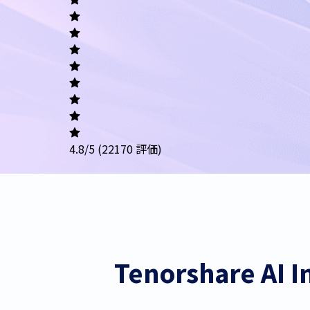
Academic
Writing
Career
4.8
/5
Others
(22170 評価)
Tenorshare 