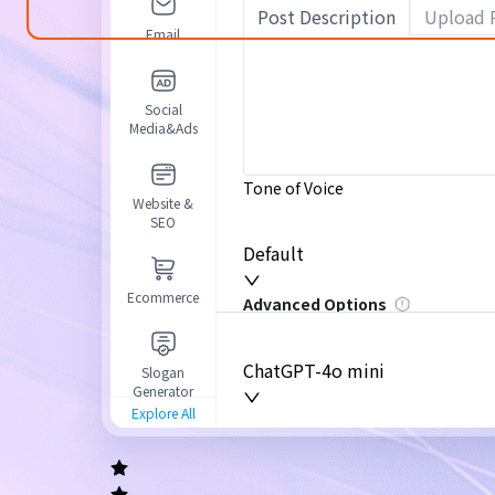
Post Description
Upload 
Email
Social
Media&Ads
Tone of Voice
Website &
SEO
Default
Ecommerce
Advanced Options
ChatGPT-4o mini
Slogan
Generator
Explore All
General
writing