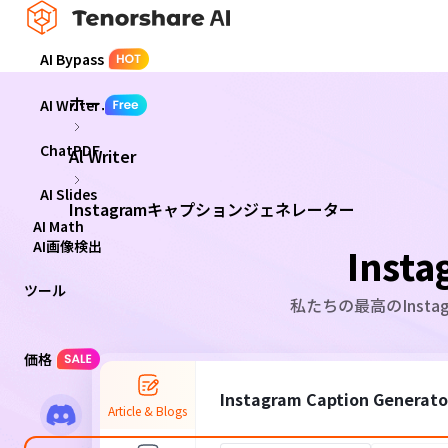
AI Bypass
ホーム
AI Writer
ChatPDF
Al Writer
AI Slides
Instagramキャプションジェネレーター
AI Math
AI画像検出
Ins
ツール
私たちの最高のIns
価格
Instagram Caption Generato
Article & Blogs