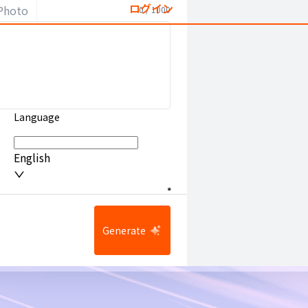
ログイン
Photo
0
/
1000
Language
English
Generate