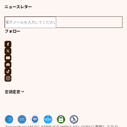
ニュースレター
フォロー
言語変更
TenorshareはSOC,GDPR,ISO,HIPAA,SSL,CCPAに準拠しており、