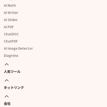
AI Math
AI Writer
AI Slides
AI PDF
ChatDOC
ChatPDF
AI Image Detector
Diagrimo
人気ツール
ホットリンク
会社