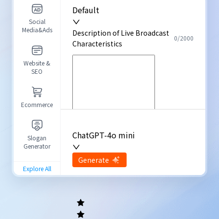
Default
Social
Media&Ads
Description of Live Broadcast
0
/
2000
Characteristics
Website &
SEO
Ecommerce
Tone of Voice
Language
ChatGPT-4o mini
Slogan
Generator
Default
English
input
Generate
Re-Generate
Explore All
Advanced Options
General
writing