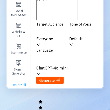
Social
Media&Ads
Target Audience
Tone of Voice
Website &
SEO
Everyone
Default
Language
Ecommerce
English
ChatGPT-4o mini
Slogan
Generator
Advanced Options
input
Generate
Re-Generate
Explore All
General
writing