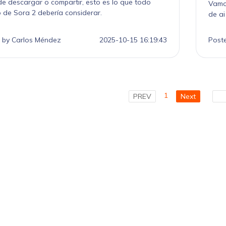
de descargar o compartir, esto es lo que todo
Ver las 120+ Herramientas de 
Vamos
o de Sora 2 debería considerar.
de ai
 by Carlos Méndez
2025-10-15 16:19:43
Post
1
PREV
Next