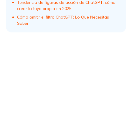
Tendencia de figuras de acción de ChatGPT: cómo
crear la tuya propia en 2025
Cómo omitir el filtro ChatGPT: Lo Que Necesitas
Saber