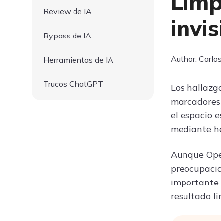
Limp
Review de IA
invis
Bypass de IA
Author: Carl
Herramientas de IA
Trucos ChatGPT
Los hallazg
marcadores 
el espacio 
mediante he
Aunque Open
preocupacio
importante 
resultado li