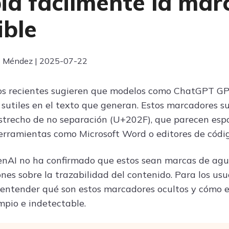
ia fácilmente la mar
Ver las 120+ Herramientas de 
ible
os Méndez | 2025-07-22
os recientes sugieren que modelos como ChatGPT GP
sutiles en el texto que generan. Estos marcadores su
estrecho de no separación (U+202F), que parecen es
rramientas como Microsoft Word o editores de códig
AI no ha confirmado que estos sean marcas de agua
nes sobre la trazabilidad del contenido. Para los u
entender qué son estos marcadores ocultos y cómo e
mpio e indetectable.