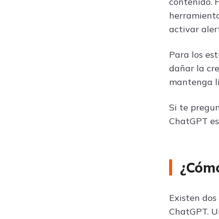
contenido. 
herramienta
activar aler
Para los es
dañar la cr
mantenga li
Si te pregu
ChatGPT es 
¿Cómo
Existen dos
ChatGPT. Un