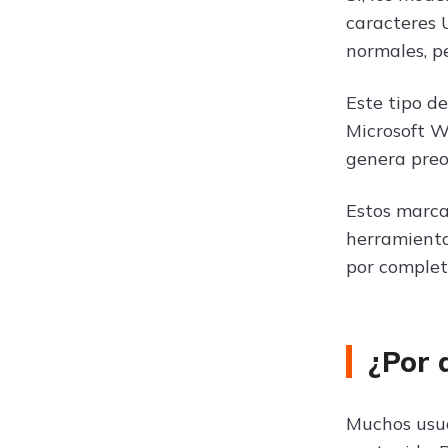
caracteres 
normales, p
Este tipo d
Microsoft W
genera preo
Estos marca
herramienta
por complet
¿Por 
Muchos usua