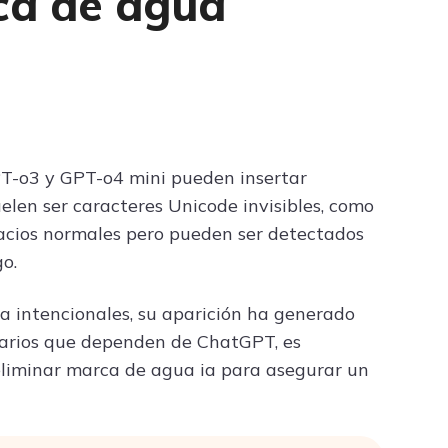
ca de agua
Escritura de IA
T-o3 y GPT-o4 mini pueden insertar
elen ser caracteres Unicode invisibles, como
pacios normales pero pueden ser detectados
o.
 intencionales, su aparición ha generado
suarios que dependen de ChatGPT, es
liminar marca de agua ia para asegurar un