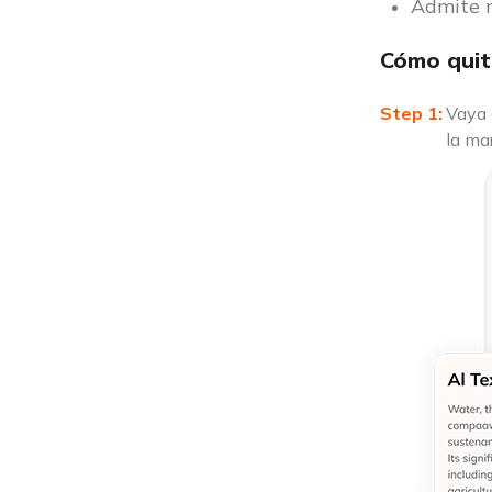
Admite m
Cómo quit
Vaya 
la ma