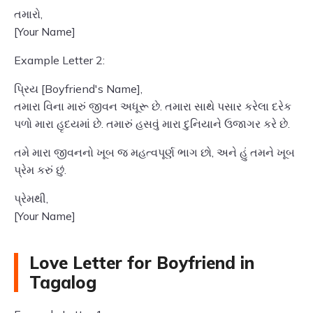
તમારો,
[Your Name]
Example Letter 2:
પ્રિય [Boyfriend's Name],
તમારા વિના મારું જીવન અધૂરૂ છે. તમારા સાથે પસાર કરેલા દરેક
પળો મારા હૃદયમાં છે. તમારું હસવું મારા દુનિયાને ઉજાગર કરે છે.
તમે મારા જીવનનો ખૂબ જ મહત્વપૂર્ણ ભાગ છો, અને હું તમને ખૂબ
પ્રેમ કરું છું.
પ્રેમથી,
[Your Name]
Love Letter for Boyfriend in
Tagalog