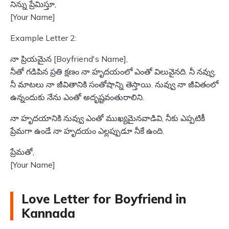
నిన్ను ప్రేమిస్తూ,
[Your Name]
Example Letter 2:
నా ప్రియమైన [Boyfriend's Name],
నీతో గడిపిన ప్రతి క్షణం నా హృదయంలో ఎంతో విలువైనది. నీ నవ్వు,
నీ మాటలు నా జీవితానికి సంతోషాన్ని తెస్తాయి. నువ్వు నా జీవితంలో
ఉన్నందుకు నేను ఎంతో అదృష్టవంతురాలిని.
నా హృదయానికి నువ్వు ఎంతో ముఖ్యమైనవాడివి, నీకు ఎప్పటికీ
ప్రేమగా ఉండే నా హృదయం ఎల్లప్పుడూ నీకే ఉంది.
ప్రేమతో,
[Your Name]
Love Letter for Boyfriend in
Kannada