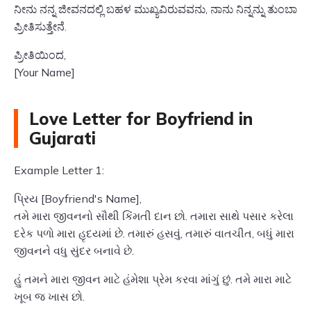
ನೀನು ನನ್ನ ಜೀವನದಲ್ಲಿ ಬಹಳ ಮುಖ್ಯವಿರುವವನು, ನಾನು ನಿನ್ನನ್ನು ತುಂಬಾ
ಪ್ರೀತಿಸುತ್ತೇನೆ.
ಪ್ರೀತಿಯಿಂದ,
[Your Name]
Love Letter for Boyfriend in
Gujarati
Example Letter 1:
પ્રિય [Boyfriend's Name],
તમે મારા જીવનનો સૌથી કિંમતી દાન છો. તમારા સાથે પસાર કરેલા
દરેક પળો મારા હૃદયમાં છે. તમારું હસવું, તમારું વાતચીત, બધું મારા
જીવનને વધુ સુંદર બનાવે છે.
હું તમને મારા જીવન માટે હંમેશા પ્રેમ કરવા માંગું છું. તમે મારા માટે
ખૂબ જ ખાસ છો.