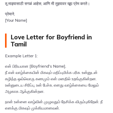
तू माझ्यासाठी सगळं आहेस, आणि मी तुझ्यावर खूप प्रेम करते।
प्रेमाने,
[Your Name]
Love Letter for Boyfriend in
Tamil
Example Letter 1:
என் பிரியமான [Boyfriend's Name],
நீ என் வாழ்க்கையின் மிகவும் மதிப்புமிக்க பரிசு. உன்னுடன்
கழித்த ஒவ்வொரு கணமும் என் மனதில் உறங்குகின்றன.
உன்னுடைய சிரிப்பு, உன் பேச்சு, எனது வாழ்க்கையை மேலும்
அழகாக ஆக்குகின்றன.
நான் உன்னை வாழ்வின் முழுவதும் நேசிக்க விரும்புகிறேன். நீ
எனக்கு மிகவும் முக்கியமானவன்.