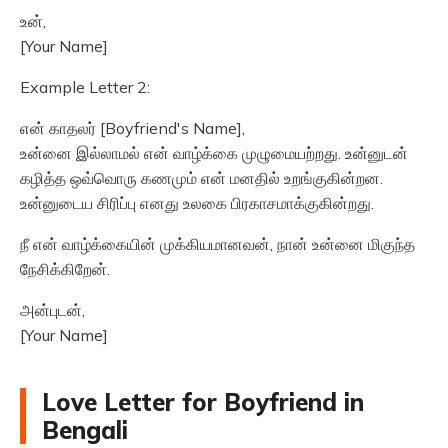
உன்,
[Your Name]
Example Letter 2:
என் காதலர் [Boyfriend's Name],
உன்னை இல்லாமல் என் வாழ்க்கை முழுமையற்றது. உன்னுடன்
கழித்த ஒவ்வொரு கணமும் என் மனதில் உறங்குகின்றன.
உன்னுடைய சிரிப்பு எனது உலகை பிரகாசமாக்குகின்றது.
நீ என் வாழ்க்கையின் முக்கியமானவன், நான் உன்னை மிகுந்த
நேசிக்கிறேன்.
அன்புடன்,
[Your Name]
Love Letter for Boyfriend in
Bengali