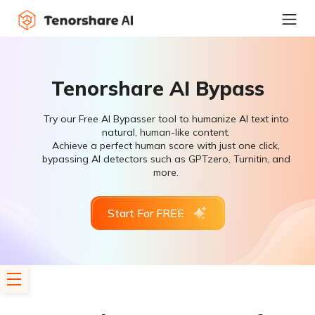
Tenorshare AI Bypass
Try our Free AI Bypasser tool to humanize AI text into
natural, human-like content.
Achieve a perfect human score with just one click,
bypassing AI detectors such as GPTzero, Turnitin, and
more.
Start For FREE