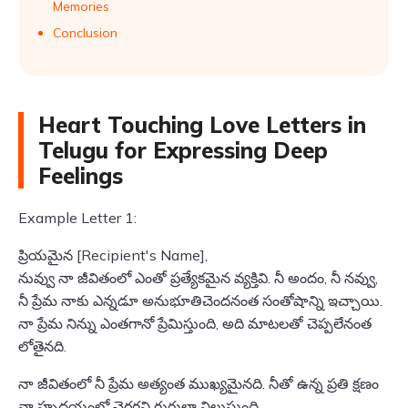
Memories
Conclusion
Heart Touching Love Letters in
Telugu for Expressing Deep
Feelings
Example Letter 1:
ప్రియమైన [Recipient's Name],
నువ్వు నా జీవితంలో ఎంతో ప్రత్యేకమైన వ్యక్తివి. నీ అందం, నీ నవ్వు,
నీ ప్రేమ నాకు ఎన్నడూ అనుభూతిచెందనంత సంతోషాన్ని ఇచ్చాయి.
నా ప్రేమ నిన్ను ఎంతగానో ప్రేమిస్తుంది, అది మాటలతో చెప్పలేనంత
లోతైనది.
నా జీవితంలో నీ ప్రేమ అత్యంత ముఖ్యమైనది. నీతో ఉన్న ప్రతి క్షణం
నా హృదయంలో చెరగని గుర్తులా నిలుస్తుంది.