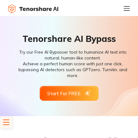
Tenorshare AI Bypass
Try our Free AI Bypasser tool to humanize AI text into
natural, human-like content.
Achieve a perfect human score with just one click,
bypassing AI detectors such as GPTzero, Turnitin, and
more.
Start For FREE