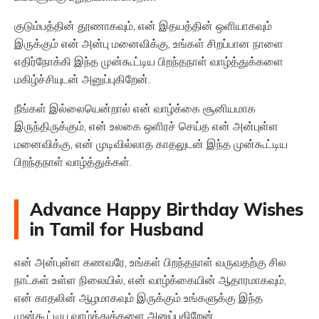
குடும்பத்தின் தூணாகவும், என் இதயத்தின் ஒளியாகவும்
இருக்கும் என் அன்பு மனைவிக்கு, உங்கள் சிறப்பான நாளை
எதிர்நோக்கி இந்த முன்கூட்டிய பிறந்தநாள் வாழ்த்துக்களை
மகிழ்ச்சியுடன் அனுப்புகிறேன்.
நீங்கள் இல்லையென்றால் என் வாழ்க்கை சூனியமாக
இருந்திருக்கும், என் உலகை ஒளிரச் செய்த என் அன்புள்ள
மனைவிக்கு, என் முடிவில்லாத காதலுடன் இந்த முன்கூட்டிய
பிறந்தநாள் வாழ்த்துக்கள்.
Advance Happy Birthday Wishes
in Tamil for Husband
என் அன்புள்ள கணவரே, உங்கள் பிறந்தநாள் வருவதற்கு சில
நாட்கள் உள்ள நிலையில், என் வாழ்க்கையின் ஆதாரமாகவும்,
என் காதலின் ஆழமாகவும் இருக்கும் உங்களுக்கு இந்த
முன்கூட்டிய வாழ்த்துக்களை அனுப்புகிறேன்.