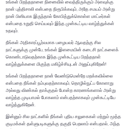
உங்கள் பிறந்தநாளை நினைவில் வைத்திருக்கும் அளவுக்கு
நான் புத்திசாலி என்பதை நிரூபிக்கவும், அதே சமயம் அன்று
நான் பிஸியாக இருந்தால் கோபித்துக்கொள்ள மாட்டீர்கள்
என்பதை உறுதி செய்யவும் இந்த முன்கூட்டிய வாழ்த்துக்கள்
உதவும்.
நீங்கள் அதிகாரப்பூர்வமாக பழையவர் ஆவதற்கு சில
நாட்களுக்கு முன்பே, உங்கள் இளமையின் கடைசி நாட்களைக்
கொண்டாடுவதற்காக இந்த முன்கூட்டிய பிறந்தநாள்
வாழ்த்துக்களை மிகுந்த மகிழ்ச்சியுடன் அனுப்புகிறேன்!
உங்கள் பிறந்தநாளை நான் வேண்டுமென்றே மறக்கவில்லை
என்பதை நீங்கள் நம்புவதற்காகவும், தொழில்நுட்ப கோளாறு
அல்லது விண்கல் தாக்குதல் போன்ற காரணங்களால் அன்று
வாழ்த்த முடியாமல் போகலாம் என்பதற்காகவும் முன்கூட்டியே
வாழ்த்துகிறேன்.
இன்னும் சில நாட்களில் நீங்கள் புதிய சலுகைகள் மற்றும் மூத்த
குடிமக்கள் தள்ளுபடிகளுக்கு தகுதி பெறலாம் என்பதால், அந்த