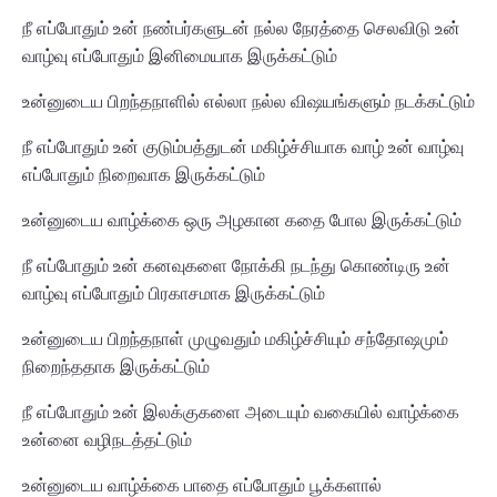
நீ எப்போதும் உன் நண்பர்களுடன் நல்ல நேரத்தை செலவிடு உன்
வாழ்வு எப்போதும் இனிமையாக இருக்கட்டும்
உன்னுடைய பிறந்தநாளில் எல்லா நல்ல விஷயங்களும் நடக்கட்டும்
நீ எப்போதும் உன் குடும்பத்துடன் மகிழ்ச்சியாக வாழ் உன் வாழ்வு
எப்போதும் நிறைவாக இருக்கட்டும்
உன்னுடைய வாழ்க்கை ஒரு அழகான கதை போல இருக்கட்டும்
நீ எப்போதும் உன் கனவுகளை நோக்கி நடந்து கொண்டிரு உன்
வாழ்வு எப்போதும் பிரகாசமாக இருக்கட்டும்
உன்னுடைய பிறந்தநாள் முழுவதும் மகிழ்ச்சியும் சந்தோஷமும்
நிறைந்ததாக இருக்கட்டும்
நீ எப்போதும் உன் இலக்குகளை அடையும் வகையில் வாழ்க்கை
உன்னை வழிநடத்தட்டும்
உன்னுடைய வாழ்க்கை பாதை எப்போதும் பூக்களால்