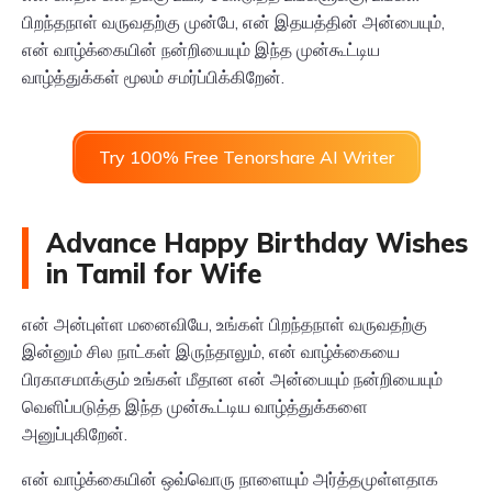
பிறந்தநாள் வருவதற்கு முன்பே, என் இதயத்தின் அன்பையும்,
என் வாழ்க்கையின் நன்றியையும் இந்த முன்கூட்டிய
வாழ்த்துக்கள் மூலம் சமர்ப்பிக்கிறேன்.
Try 100% Free Tenorshare AI Writer
Advance Happy Birthday Wishes
in Tamil for Wife
என் அன்புள்ள மனைவியே, உங்கள் பிறந்தநாள் வருவதற்கு
இன்னும் சில நாட்கள் இருந்தாலும், என் வாழ்க்கையை
பிரகாசமாக்கும் உங்கள் மீதான என் அன்பையும் நன்றியையும்
வெளிப்படுத்த இந்த முன்கூட்டிய வாழ்த்துக்களை
அனுப்புகிறேன்.
என் வாழ்க்கையின் ஒவ்வொரு நாளையும் அர்த்தமுள்ளதாக