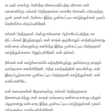
கடவுள் எனக்கு அளித்த விலைமதிப்பற்ற பரிசான என்
மனைவிக்கு, உங்கள் பிறந்தநாளை உலகமே கொண்டாடுவதற்கு
முன், நான் என் அன்பை இந்த முன்கூட்டிய வாழ்த்துக்கள் மூலம்
தெரிவிக்க விரும்புகிறேன்.
உங்கள் பிறந்தநாள் அன்று உங்களை ஆச்சரியப்படுத்த பல
திட்டங்கள் இருந்தாலும், என் காதல் ஒருபோதும் காத்திருக்காது
என்பதை உங்களுக்கு உணர்த்த இந்த முன்கூட்டிய பிறந்தநாள்
வாழ்த்துக்களை அனுப்புகிறேன், என் தங்கம்.
நீங்கள் என் வாழ்க்கையில் வந்ததிலிருந்து, ஒவ்வொரு நாளும்
வசந்தமாக உணர்கிறேன், அந்த வசந்தத்தின் நாயகிக்கு, என்
இதயப்பூர்வமான முன்கூட்டிய பிறந்தநாள் வாழ்த்துக்கள், என்
கண்மணியே.
என் கனவுகளின் தேவதைக்கு, உங்கள் பிறந்தநாளை
நினைவுகூர்ந்து, என் காதல் எவ்வளவு உண்மையானது மற்றும்
ஆழமானது என்பதை இந்த முன்கூட்டிய வாழ்த்துக்கள் மூலம்
உங்களுக்கு உறுதியளிக்கிறேன்.