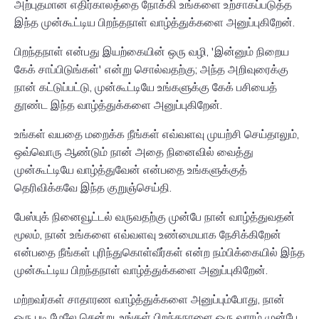
அற்புதமான எதிர்காலத்தை நோக்கி உங்களை உற்சாகப்படுத்த
இந்த முன்கூட்டிய பிறந்தநாள் வாழ்த்துக்களை அனுப்புகிறேன்.
பிறந்தநாள் என்பது இயற்கையின் ஒரு வழி, 'இன்னும் நிறைய
கேக் சாப்பிடுங்கள்' என்று சொல்வதற்கு; அந்த அறிவுரைக்கு
நான் கட்டுப்பட்டு, முன்கூட்டியே உங்களுக்கு கேக் பசியைத்
தூண்ட இந்த வாழ்த்துக்களை அனுப்புகிறேன்.
உங்கள் வயதை மறைக்க நீங்கள் எவ்வளவு முயற்சி செய்தாலும்,
ஒவ்வொரு ஆண்டும் நான் அதை நினைவில் வைத்து
முன்கூட்டியே வாழ்த்துவேன் என்பதை உங்களுக்குத்
தெரிவிக்கவே இந்த குறுஞ்செய்தி.
பேஸ்புக் நினைவூட்டல் வருவதற்கு முன்பே நான் வாழ்த்துவதன்
மூலம், நான் உங்களை எவ்வளவு உண்மையாக நேசிக்கிறேன்
என்பதை நீங்கள் புரிந்துகொள்வீர்கள் என்ற நம்பிக்கையில் இந்த
முன்கூட்டிய பிறந்தநாள் வாழ்த்துக்களை அனுப்புகிறேன்.
மற்றவர்கள் சாதாரண வாழ்த்துக்களை அனுப்பும்போது, நான்
ஒரு படி மேலே சென்று, உங்கள் பிறந்தநாளை ஒரு வாரம் முன்பே