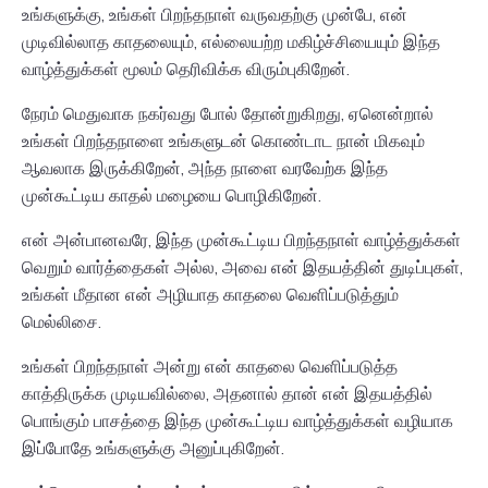
உங்களுக்கு, உங்கள் பிறந்தநாள் வருவதற்கு முன்பே, என்
முடிவில்லாத காதலையும், எல்லையற்ற மகிழ்ச்சியையும் இந்த
வாழ்த்துக்கள் மூலம் தெரிவிக்க விரும்புகிறேன்.
நேரம் மெதுவாக நகர்வது போல் தோன்றுகிறது, ஏனென்றால்
உங்கள் பிறந்தநாளை உங்களுடன் கொண்டாட நான் மிகவும்
ஆவலாக இருக்கிறேன், அந்த நாளை வரவேற்க இந்த
முன்கூட்டிய காதல் மழையை பொழிகிறேன்.
என் அன்பானவரே, இந்த முன்கூட்டிய பிறந்தநாள் வாழ்த்துக்கள்
வெறும் வார்த்தைகள் அல்ல, அவை என் இதயத்தின் துடிப்புகள்,
உங்கள் மீதான என் அழியாத காதலை வெளிப்படுத்தும்
மெல்லிசை.
உங்கள் பிறந்தநாள் அன்று என் காதலை வெளிப்படுத்த
காத்திருக்க முடியவில்லை, அதனால் தான் என் இதயத்தில்
பொங்கும் பாசத்தை இந்த முன்கூட்டிய வாழ்த்துக்கள் வழியாக
இப்போதே உங்களுக்கு அனுப்புகிறேன்.