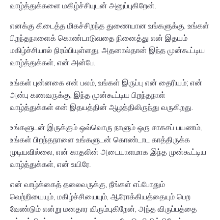
வாழ்த்துக்களை மகிழ்ச்சியுடன் அனுப்புகிறேன்.
எனக்கு கிடைத்த மிகச்சிறந்த துணையான உங்களுக்கு, உங்கள்
பிறந்தநாளைக் கொண்டாடுவதை நினைத்து என் இதயம்
மகிழ்ச்சியால் நிரம்பியுள்ளது, அதனால்தான் இந்த முன்கூட்டிய
வாழ்த்துக்கள், என் அன்பே.
உங்கள் புன்னகை என் பலம், உங்கள் இருப்பு என் தைரியம்; என்
அன்பு கணவருக்கு, இந்த முன்கூட்டிய பிறந்தநாள்
வாழ்த்துக்கள் என் இதயத்தின் ஆழத்திலிருந்து வருகிறது.
உங்களுடன் இருக்கும் ஒவ்வொரு நாளும் ஒரு சாகசப் பயணம்,
உங்கள் பிறந்தநாளை உங்களுடன் கொண்டாட காத்திருக்க
முடியவில்லை, என் காதலின் அடையாளமாக இந்த முன்கூட்டிய
வாழ்த்துக்கள், என் உயிரே.
என் வாழ்க்கைத் தலைவருக்கு, நீங்கள் எப்போதும்
வெற்றியையும், மகிழ்ச்சியையும், ஆரோக்கியத்தையும் பெற
வேண்டும் என்று மனதார விரும்புகிறேன், அந்த விருப்பத்தை