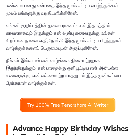
உண்மையானது என்பதை இந்த முன்கூட்டிய வாழ்த்துக்கள்
மூலம் உங்களுக்கு உறுதியளிக்கிறேன்.
எங்கள் குடும்பத்தின் தலைவராகவும், என் இதயத்தின்
காவலராகவும் இருக்கும் என் அன்பு கணவருக்கு, உங்கள்
சிறப்பான நாளை எதிர்நோக்கி இந்த முன்கூட்டிய பிறந்தநாள்
வாழ்த்துக்களைப் பெருமையுடன் அனுப்புகிறேன்.
நீங்கள் இல்லாமல் என் வாழ்க்கை திசையற்றதாக
இருந்திருக்கும், என் பாதைக்கு ஒளியூட்டிய என் அன்புள்ள
கணவருக்கு, என் எல்லையற்ற காதலுடன் இந்த முன்கூட்டிய
பிறந்தநாள் வாழ்த்துக்கள்.
Try 100% Free Tenorshare AI Writer
Advance Happy Birthday Wishes