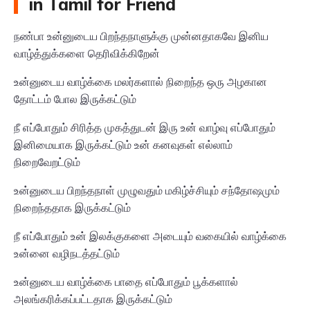
in Tamil for Friend
நண்பா உன்னுடைய பிறந்தநாளுக்கு முன்னதாகவே இனிய
வாழ்த்துக்களை தெரிவிக்கிறேன்
உன்னுடைய வாழ்க்கை மலர்களால் நிறைந்த ஒரு அழகான
தோட்டம் போல இருக்கட்டும்
நீ எப்போதும் சிரித்த முகத்துடன் இரு உன் வாழ்வு எப்போதும்
இனிமையாக இருக்கட்டும் உன் கனவுகள் எல்லாம்
நிறைவேறட்டும்
உன்னுடைய பிறந்தநாள் முழுவதும் மகிழ்ச்சியும் சந்தோஷமும்
நிறைந்ததாக இருக்கட்டும்
நீ எப்போதும் உன் இலக்குகளை அடையும் வகையில் வாழ்க்கை
உன்னை வழிநடத்தட்டும்
உன்னுடைய வாழ்க்கை பாதை எப்போதும் பூக்களால்
அலங்கரிக்கப்பட்டதாக இருக்கட்டும்