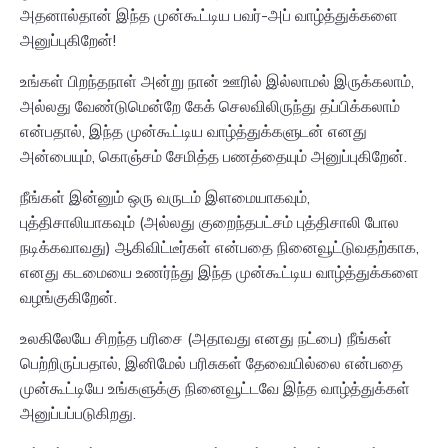
அதனால்தான் இந்த முன்கூட்டிய பவர்-அப் வாழ்த்துக்களை
அனுப்புகிறேன்!
உங்கள் பிறந்தநாள் அன்று நான் ஊரில் இல்லாமல் இருக்கலாம்,
அல்லது வேண்டுமென்றே கேக் செலவிலிருந்து தப்பிக்கலாம்
என்பதால், இந்த முன்கூட்டிய வாழ்த்துக்களுடன் எனது
அன்பையும், கொஞ்சம் சேமித்த பணத்தையும் அனுப்புகிறேன்.
நீங்கள் இன்னும் ஒரு வருடம் இளமையாகவும்,
புத்திசாலியாகவும் (அல்லது குறைந்தபட்சம் புத்திசாலி போல
நடிக்கவாவது) ஆகிவிட்டீர்கள் என்பதை நினைவூட்டுவதற்காக,
எனது கடமையை உணர்ந்து இந்த முன்கூட்டிய வாழ்த்துக்களை
வழங்குகிறேன்.
உலகிலேயே சிறந்த பரிசை (அதாவது எனது நட்பை) நீங்கள்
பெற்றிருப்பதால், இனிமேல் பரிசுகள் தேவையில்லை என்பதை
முன்கூட்டியே உங்களுக்கு நினைவூட்டவே இந்த வாழ்த்துக்கள்
அனுப்பப்படுகிறது.