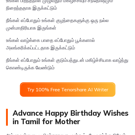
உங்கள் பிறந்தநாள் முழுவதும் மகிழ்ச்சியும் சந்தோஷமும்
நிறைந்ததாக இருக்கட்டும்
நீங்கள் எப்போதும் உங்கள் குழந்தைகளுக்கு ஒரு நல்ல
முன்மாதிரியாக இருங்கள்
உங்கள் வாழ்க்கை பாதை எப்போதும் பூக்களால்
அலங்கரிக்கப்பட்டதாக இருக்கட்டும்
நீங்கள் எப்போதும் உங்கள் குடும்பத்துடன் மகிழ்ச்சியாக வாழ்ந்து
கொண்டிருக்க வேண்டும்
Try 100% Free Tenorshare AI Writer
Advance Happy Birthday Wishes
in Tamil for Mother