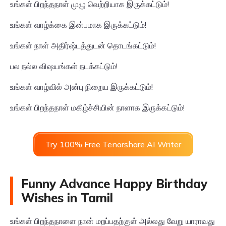
உங்கள் பிறந்தநாள் முழு வெற்றியாக இருக்கட்டும்!
உங்கள் வாழ்க்கை இன்பமாக இருக்கட்டும்!
உங்கள் நாள் அதிர்ஷ்டத்துடன் தொடங்கட்டும்!
பல நல்ல விஷயங்கள் நடக்கட்டும்!
உங்கள் வாழ்வில் அன்பு நிறைய இருக்கட்டும்!
உங்கள் பிறந்தநாள் மகிழ்ச்சியின் நாளாக இருக்கட்டும்!
Try 100% Free Tenorshare AI Writer
Funny Advance Happy Birthday
Wishes in Tamil
உங்கள் பிறந்தநாளை நான் மறப்பதற்குள் அல்லது வேறு யாராவது