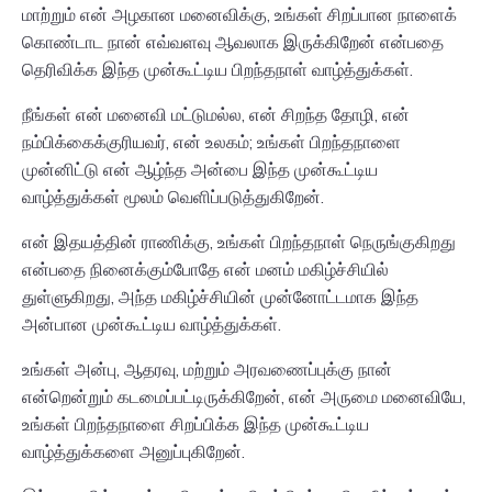
மாற்றும் என் அழகான மனைவிக்கு, உங்கள் சிறப்பான நாளைக்
கொண்டாட நான் எவ்வளவு ஆவலாக இருக்கிறேன் என்பதை
தெரிவிக்க இந்த முன்கூட்டிய பிறந்தநாள் வாழ்த்துக்கள்.
நீங்கள் என் மனைவி மட்டுமல்ல, என் சிறந்த தோழி, என்
நம்பிக்கைக்குரியவர், என் உலகம்; உங்கள் பிறந்தநாளை
முன்னிட்டு என் ஆழ்ந்த அன்பை இந்த முன்கூட்டிய
வாழ்த்துக்கள் மூலம் வெளிப்படுத்துகிறேன்.
என் இதயத்தின் ராணிக்கு, உங்கள் பிறந்தநாள் நெருங்குகிறது
என்பதை நினைக்கும்போதே என் மனம் மகிழ்ச்சியில்
துள்ளுகிறது, அந்த மகிழ்ச்சியின் முன்னோட்டமாக இந்த
அன்பான முன்கூட்டிய வாழ்த்துக்கள்.
உங்கள் அன்பு, ஆதரவு, மற்றும் அரவணைப்புக்கு நான்
என்றென்றும் கடமைப்பட்டிருக்கிறேன், என் அருமை மனைவியே,
உங்கள் பிறந்தநாளை சிறப்பிக்க இந்த முன்கூட்டிய
வாழ்த்துக்களை அனுப்புகிறேன்.