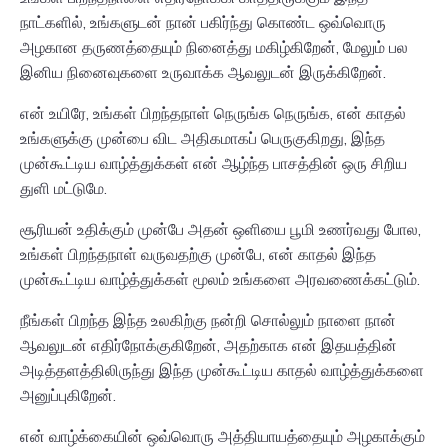
நாட்களில், உங்களுடன் நான் பகிர்ந்து கொண்ட ஒவ்வொரு
அழகான தருணத்தையும் நினைத்து மகிழ்கிறேன், மேலும் பல
இனிய நினைவுகளை உருவாக்க ஆவலுடன் இருக்கிறேன்.
என் உயிரே, உங்கள் பிறந்தநாள் நெருங்க நெருங்க, என் காதல்
உங்களுக்கு முன்பை விட அதிகமாகப் பெருகுகிறது, இந்த
முன்கூட்டிய வாழ்த்துக்கள் என் ஆழ்ந்த பாசத்தின் ஒரு சிறிய
துளி மட்டுமே.
சூரியன் உதிக்கும் முன்பே அதன் ஒளியை பூமி உணர்வது போல,
உங்கள் பிறந்தநாள் வருவதற்கு முன்பே, என் காதல் இந்த
முன்கூட்டிய வாழ்த்துக்கள் மூலம் உங்களை அரவணைக்கட்டும்.
நீங்கள் பிறந்த இந்த உலகிற்கு நன்றி சொல்லும் நாளை நான்
ஆவலுடன் எதிர்நோக்குகிறேன், அதற்காக என் இதயத்தின்
அடித்தளத்திலிருந்து இந்த முன்கூட்டிய காதல் வாழ்த்துக்களை
அனுப்புகிறேன்.
என் வாழ்க்கையின் ஒவ்வொரு அத்தியாயத்தையும் அழகாக்கும்