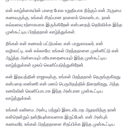
என் வாழ்க்கையின் பாறை போல உறுதியாக நிற்கும் என் அருமை
கணவருக்கு, உங்கள் சிறப்பான நாளைக் கொண்டாட நான்
எவ்வளவு உற்சாகமாக இருக்கிறேன் என்பதைத் தெரிவிக்க இந்த
முன்கூட்டிய பிறந்தநாள் வாழ்த்துக்கள்.
நீங்கள் என் கணவர் மட்டுமல்ல, என் பாதுகாவலர், என்
வழிகாட்டி, என் எல்லாமே; உங்கள் பிறந்தநாளை முன்னிட்டு என்
ஆழ்ந்த அன்பையும் மரியாதையையும் இந்த முன்கூட்டிய
வாழ்த்துக்கள் மூலம் வெளிப்படுத்துகிறேன்.
என் இதயத்தின் ராஜாவுக்கு, உங்கள் பிறந்தநாள் நெருங்குகிறது
என்பதை எண்ணி என் மனம் பெருமிதத்தில் நிறைகிறது, அந்த
உணர்வின் வெளிப்பாடாக இந்த அன்பான முன்கூட்டிய
வாழ்த்துக்கள்.
உங்கள் வலிமை, அன்பு, மற்றும் இடைவிடாத ஆதரவிற்கு நான்
என்றென்றும் நன்றியுள்ளவளாக இருப்பேன், என் அன்புக்
கணவரே, உங்கள் பிறந்தநாளை சிறப்பிக்க இந்த முன்கூட்டிய