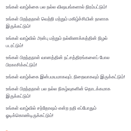
உங்கள் வாழ்க்கை பல நல்ல விஷயங்களால் நிரம்பட்டும்!
உங்கள் பிறந்தநாள் வெற்றி மற்றும் மகிழ்ச்சியின் நாளாக
இருக்கட்டும்!
உங்கள் வாழ்வில் அன்பு மற்றும் நல்லிணக்கத்தின் நிழல்
படரட்டும்!
உங்கள் பிறந்தநாள் வானத்தின் நட்சத்திரங்களைப் போல
பிரகாசிக்கட்டும்!
உங்கள் வாழ்க்கை இன்பமயமாகவும், நிறைவாகவும் இருக்கட்டும்!
உங்கள் பிறந்தநாள் பல நல்ல நிகழ்வுகளின் தொடக்கமாக
இருக்கட்டும்!
உங்கள் வாழ்வில் சந்தோஷம் என்ற நதி எப்போதும்
ஓடிக்கொண்டிருக்கட்டும்!