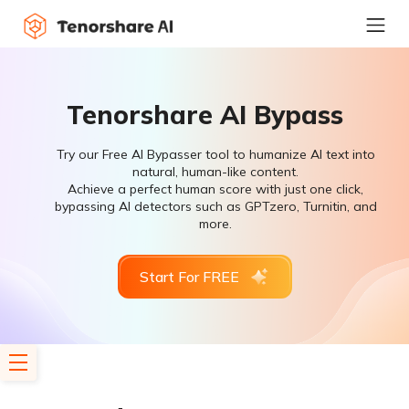
Tenorshare AI Bypass
Try our Free AI Bypasser tool to humanize AI text into
natural, human-like content.
Achieve a perfect human score with just one click,
bypassing AI detectors such as GPTzero, Turnitin, and
more.
Start For FREE