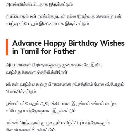
அலங்கரிக்கப்பட்டதாக இருக்கட்டும்
நீ எப்போதும் உன் நண்பர்களுடன் நல்ல நேரத்தை செலவிடு உன்
வாழ்வு எப்போதும் இனிமையாக இருக்கட்டும்
Advance Happy Birthday Wishes
in Tamil for Father
அப்பா உங்கள் பிறந்தநாளுக்கு முன்னதாகவே இனிய
வாழ்த்துக்களை தெரிவிக்கிறேன்
உங்கள் வாழ்க்கை ஒரு பிரகாசமான நட்சத்திரம் போல எப்போதும்
பிரகாசிக்கட்டும்
நீங்கள் எப்போதும் ஆரோக்கியமாக இருங்கள் உங்கள் வாழ்வு
எப்போதும் சந்தோஷமாக இருக்கட்டும்
உங்கள் பிறந்தநாள் முழுவதும் மகிழ்ச்சியும் சந்தோஷமும்
நிறைந்ததாக இருக்கட்டும்