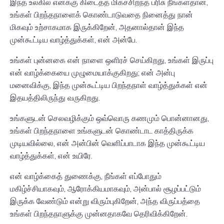
இந்த உலகில் எனக்கு கிடைத்த மிகச்சிறந்த பரிசு நீங்கள்தான்,
உங்கள் பிறந்தநாளைக் கொண்டாடுவதை நினைத்து நான்
மிகவும் உற்சாகமாக இருக்கிறேன், அதனால்தான் இந்த
முன்கூட்டிய வாழ்த்துக்கள், என் அன்பே.
உங்கள் புன்னகை என் நாளை ஒளிரச் செய்கிறது, உங்கள் இருப்பு
என் வாழ்க்கையை முழுமையாக்குகிறது; என் அன்பு
மனைவிக்கு, இந்த முன்கூட்டிய பிறந்தநாள் வாழ்த்துக்கள் என்
இதயத்திலிருந்து வருகிறது.
உங்களுடன் செலவழிக்கும் ஒவ்வொரு கணமும் பொன்னானது,
உங்கள் பிறந்தநாளை உங்களுடன் கொண்டாட காத்திருக்க
முடியவில்லை, என் அன்பின் வெளிப்பாடாக இந்த முன்கூட்டிய
வாழ்த்துக்கள், என் உயிரே.
என் வாழ்க்கைத் துணைக்கு, நீங்கள் எப்போதும்
மகிழ்ச்சியாகவும், ஆரோக்கியமாகவும், அன்பால் சூழப்பட்டும்
இருக்க வேண்டும் என்று விரும்புகிறேன், அந்த விருப்பத்தை
உங்கள் பிறந்தநாளுக்கு முன்னதாகவே தெரிவிக்கிறேன்.