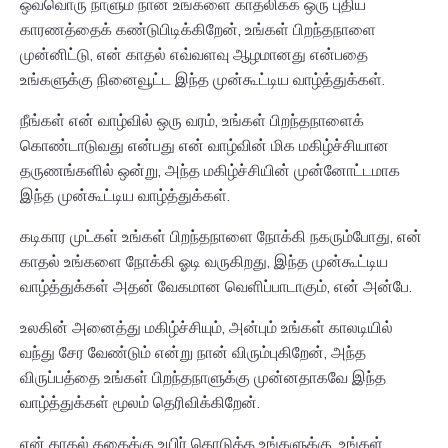
ஒவ்வொரு நாளும் நான் உங்களை காதலிக்க ஒரு புதிய
காரணத்தைக் கண்டுபிடிக்கிறேன், உங்கள் பிறந்தநாளை
முன்னிட்டு, என் காதல் எவ்வளவு ஆழமானது என்பதை
உங்களுக்கு நினைவூட்ட இந்த முன்கூட்டிய வாழ்த்துக்கள்.
நீங்கள் என் வாழ்வில் ஒரு வரம், உங்கள் பிறந்தநாளைக்
கொண்டாடுவது என்பது என் வாழ்வின் மிக மகிழ்ச்சியான
தருணங்களில் ஒன்று, அந்த மகிழ்ச்சியின் முன்னோட்டமாக
இந்த முன்கூட்டிய வாழ்த்துக்கள்.
கடிகார முட்கள் உங்கள் பிறந்தநாளை நோக்கி நகரும்போது, என்
காதல் உங்களை நோக்கி ஓடி வருகிறது, இந்த முன்கூட்டிய
வாழ்த்துக்கள் அதன் வேகமான வெளிப்பாடாகும், என் அன்பே.
உலகின் அனைத்து மகிழ்ச்சியும், அன்பும் உங்கள் காலடியில்
வந்து சேர வேண்டும் என்று நான் விரும்புகிறேன், அந்த
விருப்பத்தை உங்கள் பிறந்தநாளுக்கு முன்னதாகவே இந்த
வாழ்த்துக்கள் மூலம் தெரிவிக்கிறேன்.
என் காதல் கதைக்கு உயிர் கொடுத்த உங்களுக்கு, உங்கள்