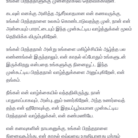
உங்கள் பிறந்தநாளுக்கு முன்னதாகவே தெரிவிக்கிறேன்.
கடவுள் எனக்கு அளித்த ஆசீர்வாதமான என் கணவருக்கு,
உங்கள் பிறந்தநாளை உலகம் கொண்டாடுவதற்கு முன், நான் என்
அன்பையும் பாராட்டையும் இந்த முன்கூட்டிய வாழ்த்துக்கள் மூலம்
தெரிவிக்க விரும்புகிறேன்.
உங்கள் பிறந்தநாள் அன்று உங்களை மகிழ்ச்சியில் ஆழ்த்த பல
எண்ணங்கள் இருந்தாலும், என் காதல் எப்போதும் உங்களுடன்
இருக்கிறது என்பதை உங்களுக்கு நினைவூட்ட இந்த
முன்கூட்டிய பிறந்தநாள் வாழ்த்துக்களை அனுப்புகிறேன், என்
தங்கம்.
நீங்கள் என் வாழ்க்கையில் வந்ததிலிருந்து, நான்
பாதுகாப்பாகவும், அன்புடனும் உணர்கிறேன், அந்த உணர்வைத்
தந்த என் ஹீரோவுக்கு, என் இதயப்பூர்வமான முன்கூட்டிய
பிறந்தநாள் வாழ்த்துக்கள், என் கண்மணியே.
என் கனவுகளின் நாயகனுக்கு, உங்கள் பிறந்தநாளை
நினைவுகூர்ந்து, என் காதல் எவ்வளவு உறுதியானது மற்றும்