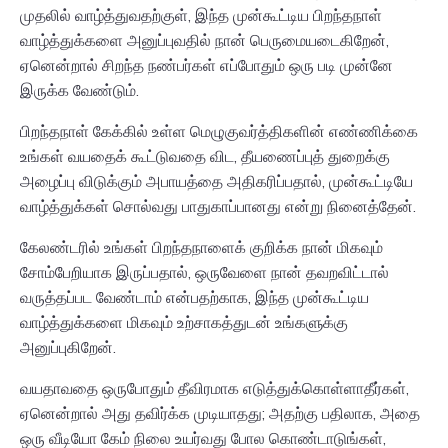
முதலில் வாழ்த்துவதற்குள், இந்த முன்கூட்டிய பிறந்தநாள்
வாழ்த்துக்களை அனுப்புவதில் நான் பெருமையடைகிறேன்,
ஏனென்றால் சிறந்த நண்பர்கள் எப்போதும் ஒரு படி முன்னே
இருக்க வேண்டும்.
பிறந்தநாள் கேக்கில் உள்ள மெழுகுவர்த்திகளின் எண்ணிக்கை
உங்கள் வயதைக் கூட்டுவதை விட, தீயணைப்புத் துறைக்கு
அழைப்பு விடுக்கும் அபாயத்தை அதிகரிப்பதால், முன்கூட்டியே
வாழ்த்துக்கள் சொல்வது பாதுகாப்பானது என்று நினைத்தேன்.
கேலண்டரில் உங்கள் பிறந்தநாளைக் குறிக்க நான் மிகவும்
சோம்பேறியாக இருப்பதால், ஒருவேளை நான் தவறவிட்டால்
வருத்தப்பட வேண்டாம் என்பதற்காக, இந்த முன்கூட்டிய
வாழ்த்துக்களை மிகவும் உற்சாகத்துடன் உங்களுக்கு
அனுப்புகிறேன்.
வயதாவதை ஒருபோதும் தீவிரமாக எடுத்துக்கொள்ளாதீர்கள்,
ஏனென்றால் அது தவிர்க்க முடியாதது; அதற்கு பதிலாக, அதை
ஒரு வீடியோ கேம் நிலை உயர்வது போல கொண்டாடுங்கள்,