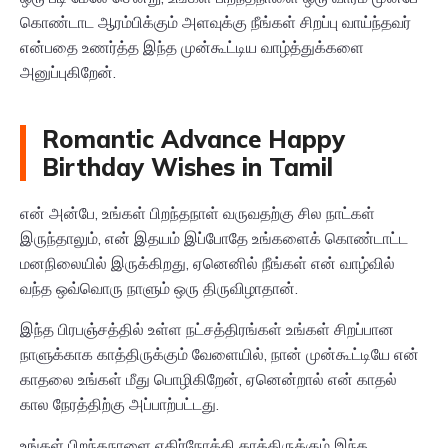
கொண்டாட ஆரம்பிக்கும் அளவுக்கு நீங்கள் சிறப்பு வாய்ந்தவர்
என்பதை உணர்த்த இந்த முன்கூட்டிய வாழ்த்துக்களை
அனுப்புகிறேன்.
Romantic Advance Happy
Birthday Wishes in Tamil
என் அன்பே, உங்கள் பிறந்தநாள் வருவதற்கு சில நாட்கள்
இருந்தாலும், என் இதயம் இப்போதே உங்களைக் கொண்டாட்ட
மனநிலையில் இருக்கிறது, ஏனெனில் நீங்கள் என் வாழ்வில்
வந்த ஒவ்வொரு நாளும் ஒரு திருவிழாதான்.
இந்த பிரபஞ்சத்தில் உள்ள நட்சத்திரங்கள் உங்கள் சிறப்பான
நாளுக்காக காத்திருக்கும் வேளையில், நான் முன்கூட்டியே என்
காதலை உங்கள் மீது பொழிகிறேன், ஏனென்றால் என் காதல்
கால நேரத்திற்கு அப்பாற்பட்டது.
உங்கள் பிறந்தநாளை எதிர்நோக்கி காத்திருக்கும் இந்த