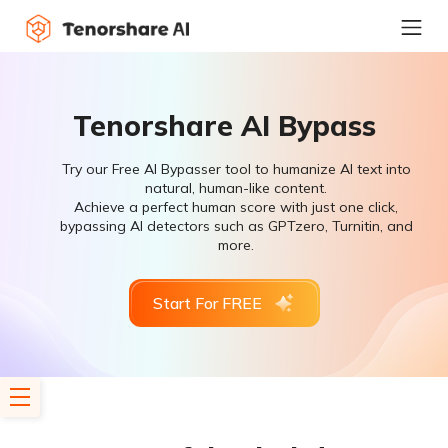
Tenorshare AI Bypass
Try our Free AI Bypasser tool to humanize AI text into
natural, human-like content.
Achieve a perfect human score with just one click,
bypassing AI detectors such as GPTzero, Turnitin, and
more.
Start For FREE