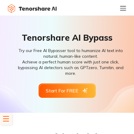
Tenorshare AI Bypass
Try our Free AI Bypasser tool to humanize AI text into
natural, human-like content.
Achieve a perfect human score with just one click,
bypassing AI detectors such as GPTzero, Turnitin, and
more.
Start For FREE