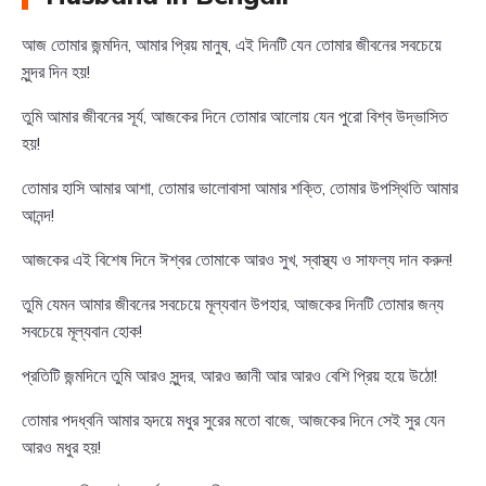
আজ তোমার জন্মদিন, আমার প্রিয় মানুষ, এই দিনটি যেন তোমার জীবনের সবচেয়ে
সুন্দর দিন হয়!
তুমি আমার জীবনের সূর্য, আজকের দিনে তোমার আলোয় যেন পুরো বিশ্ব উদ্ভাসিত
হয়!
তোমার হাসি আমার আশা, তোমার ভালোবাসা আমার শক্তি, তোমার উপস্থিতি আমার
আনন্দ!
আজকের এই বিশেষ দিনে ঈশ্বর তোমাকে আরও সুখ, স্বাস্থ্য ও সাফল্য দান করুন!
তুমি যেমন আমার জীবনের সবচেয়ে মূল্যবান উপহার, আজকের দিনটি তোমার জন্য
সবচেয়ে মূল্যবান হোক!
প্রতিটি জন্মদিনে তুমি আরও সুন্দর, আরও জ্ঞানী আর আরও বেশি প্রিয় হয়ে উঠো!
তোমার পদধ্বনি আমার হৃদয়ে মধুর সুরের মতো বাজে, আজকের দিনে সেই সুর যেন
আরও মধুর হয়!