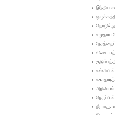
இந்திய க
ஒழுக்கத்த
தொழில்நு
சமுதாய 
நேரத்தைப
விவசாயத்
குடும்பத்
கல்வியின
சுகாதாரத
அறிவியல்
நெருப்பின
நீர் பாது