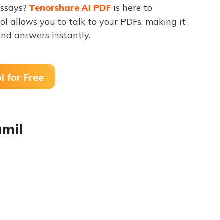
essays?
Tenorshare AI PDF
is here to
l allows you to talk to your PDFs, making it
ind answers instantly.
l for Free
amil