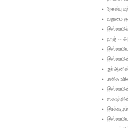
நோன்பு ம
வறுமை ஒழி
இஸ்லாமில
ஹஜ் -- அத
இஸ்லாமிய
இஸ்லாமின
குர்ஆனின
மனித உரி
இஸ்லாமின
ஸகாத்தின
இரக்கமும
இஸ்லாமிய