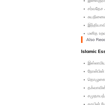
இளைஞர்கள்
சர்வதேச 
சுயநினைவ
இந்தியாவ
மனித உறவ
Also Rea
Islamic Es
இஸ்லாமிய
நோன்பின்
தொழுகையி
தக்வாவின்
சமுதாயத்த
தாயின் ம