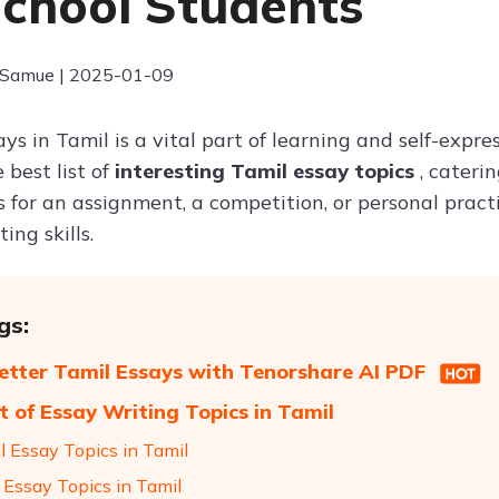
School Students
 Samue | 2025-01-09
ys in Tamil is a vital part of learning and self-expr
 best list of
interesting Tamil essay topics
, cateri
 for an assignment, a competition, or personal practic
ing skills.
gs:
etter Tamil Essays with Tenorshare AI PDF
st of Essay Writing Topics in Tamil
l Essay Topics in Tamil
 Essay Topics in Tamil