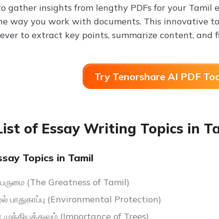
to gather insights from lengthy PDFs for your Tamil 
he way you work with documents. This innovative too
 ever to extract key points, summarize content, and f
Try Tenorshare AI PDF Too
List of Essay Writing Topics in T
say Topics in Tamil
பெருமை (The Greatness of Tamil)
ூழல் பாதுகாப்பு (Environmental Protection)
் முக்கியத்துவம் (Importance of Trees)