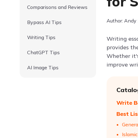
for 
Comparisons and Reviews
Author: Andy
Bypass AI Tips
Writing Tips
Writing essa
provides the
ChatGPT Tips
Whether it's
improve writ
AI Image Tips
Catalo
Write B
Best Li
Genera
Islamic