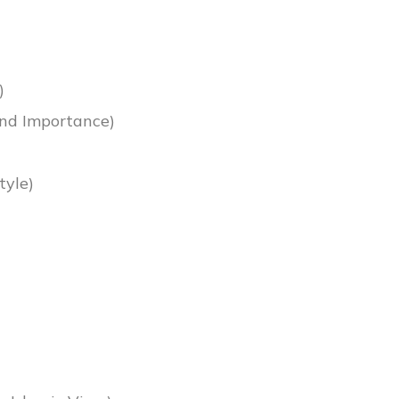
)
 and Importance)
tyle)