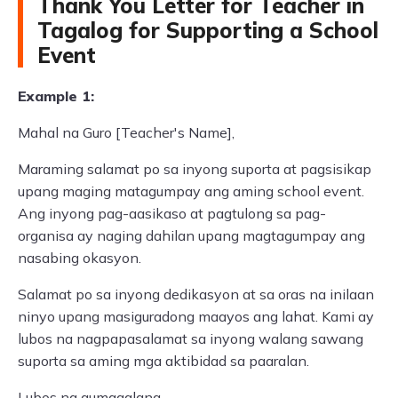
Thank You Letter for Teacher in
Tagalog for Supporting a School
Event
Example 1:
Mahal na Guro [Teacher's Name],
Maraming salamat po sa inyong suporta at pagsisikap
upang maging matagumpay ang aming school event.
Ang inyong pag-aasikaso at pagtulong sa pag-
organisa ay naging dahilan upang magtagumpay ang
nasabing okasyon.
Salamat po sa inyong dedikasyon at sa oras na inilaan
ninyo upang masiguradong maayos ang lahat. Kami ay
lubos na nagpapasalamat sa inyong walang sawang
suporta sa aming mga aktibidad sa paaralan.
Lubos na gumagalang,