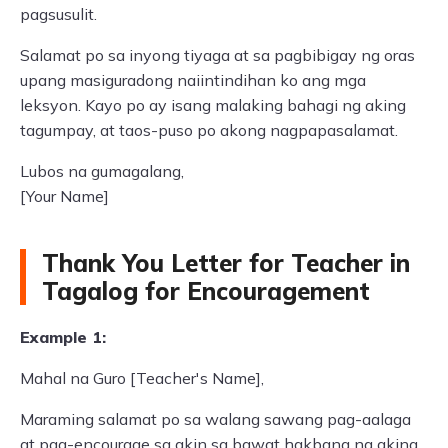
pagsusulit.
Salamat po sa inyong tiyaga at sa pagbibigay ng oras
upang masiguradong naiintindihan ko ang mga
leksyon. Kayo po ay isang malaking bahagi ng aking
tagumpay, at taos-puso po akong nagpapasalamat.
Lubos na gumagalang,
[Your Name]
Thank You Letter for Teacher in
Tagalog for Encouragement
Example 1:
Mahal na Guro [Teacher's Name],
Maraming salamat po sa walang sawang pag-aalaga
at pag-encourage sa akin sa bawat hakbang ng aking