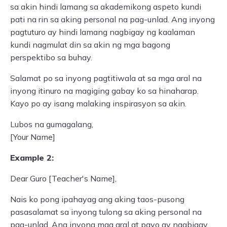
sa akin hindi lamang sa akademikong aspeto kundi
pati na rin sa aking personal na pag-unlad. Ang inyong
pagtuturo ay hindi lamang nagbigay ng kaalaman
kundi nagmulat din sa akin ng mga bagong
perspektibo sa buhay.
Salamat po sa inyong pagtitiwala at sa mga aral na
inyong itinuro na magiging gabay ko sa hinaharap.
Kayo po ay isang malaking inspirasyon sa akin.
Lubos na gumagalang,
[Your Name]
Example 2:
Dear Guro [Teacher's Name],
Nais ko pong ipahayag ang aking taos-pusong
pasasalamat sa inyong tulong sa aking personal na
pag-unlad. Ang inyong mga aral at payo ay nagbigay