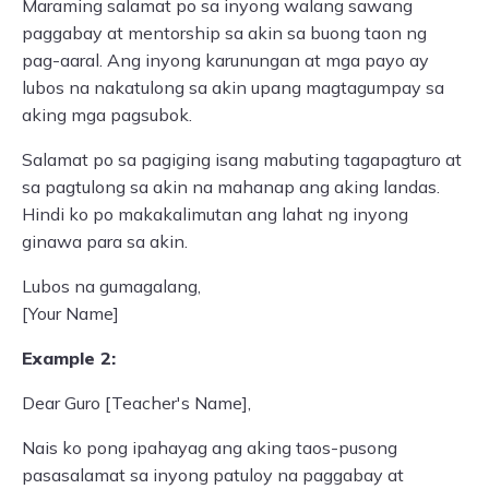
Maraming salamat po sa inyong walang sawang
paggabay at mentorship sa akin sa buong taon ng
pag-aaral. Ang inyong karunungan at mga payo ay
lubos na nakatulong sa akin upang magtagumpay sa
aking mga pagsubok.
Salamat po sa pagiging isang mabuting tagapagturo at
sa pagtulong sa akin na mahanap ang aking landas.
Hindi ko po makakalimutan ang lahat ng inyong
ginawa para sa akin.
Lubos na gumagalang,
[Your Name]
Example 2:
Dear Guro [Teacher's Name],
Nais ko pong ipahayag ang aking taos-pusong
pasasalamat sa inyong patuloy na paggabay at