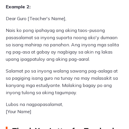
Example 2:
Dear Guro [Teacher's Name],
Nais ko pong ipahayag ang aking taos-pusong
pasasalamat sa inyong suporta noong ako'y dumaan
sa isang mahirap na panahon. Ang inyong mga salita
ng pag-asa at gabay ay nagbigay sa akin ng lakas
upang ipagpatuloy ang aking pag-aaral.
Salamat po sa inyong walang sawang pag-aalaga at
sa pagiging isang guro na tunay na may malasakit sa
kanyang mga estudyante. Malaking bagay po ang
inyong tulong sa aking tagumpay.
Lubos na nagpapasalamat,
[Your Name]