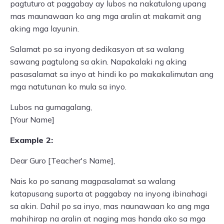
pagtuturo at paggabay ay lubos na nakatulong upang
mas maunawaan ko ang mga aralin at makamit ang
aking mga layunin.
Salamat po sa inyong dedikasyon at sa walang
sawang pagtulong sa akin. Napakalaki ng aking
pasasalamat sa inyo at hindi ko po makakalimutan ang
mga natutunan ko mula sa inyo.
Lubos na gumagalang,
[Your Name]
Example 2:
Dear Guro [Teacher's Name],
Nais ko po sanang magpasalamat sa walang
katapusang suporta at paggabay na inyong ibinahagi
sa akin. Dahil po sa inyo, mas naunawaan ko ang mga
mahihirap na aralin at naging mas handa ako sa mga