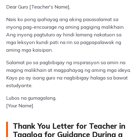
Dear Guro [Teacher's Name],
Nais ko pong ipahayag ang aking pasasalamat sa
inyong pag-encourage ng aming pagiging malikhain.
Ang inyong pagtuturo ay hindi lamang nakatuon sa
mga leksyon kundi pati na rin sa pagpapalawak ng
aming mga kaisipan.
Salamat po sa pagbibigay ng inspirasyon sa amin na
maging malikhain at magpahayag ng aming mga ideya.
Kayo po ay isang guro na nagbibigay halaga sa bawat
estudyante.
Lubos na gumagalang,
[Your Name]
Thank You Letter for Teacher in
Tagalog for Guidance During a