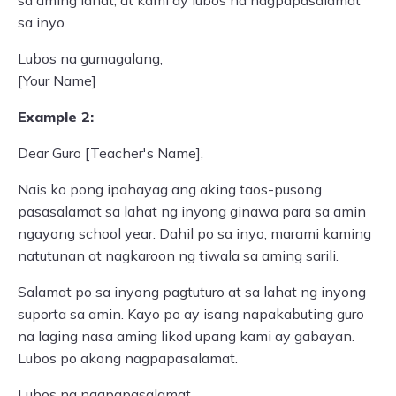
sa aming lahat, at kami ay lubos na nagpapasalamat
sa inyo.
Lubos na gumagalang,
[Your Name]
Example 2:
Dear Guro [Teacher's Name],
Nais ko pong ipahayag ang aking taos-pusong
pasasalamat sa lahat ng inyong ginawa para sa amin
ngayong school year. Dahil po sa inyo, marami kaming
natutunan at nagkaroon ng tiwala sa aming sarili.
Salamat po sa inyong pagtuturo at sa lahat ng inyong
suporta sa amin. Kayo po ay isang napakabuting guro
na laging nasa aming likod upang kami ay gabayan.
Lubos po akong nagpapasalamat.
Lubos na nagpapasalamat,