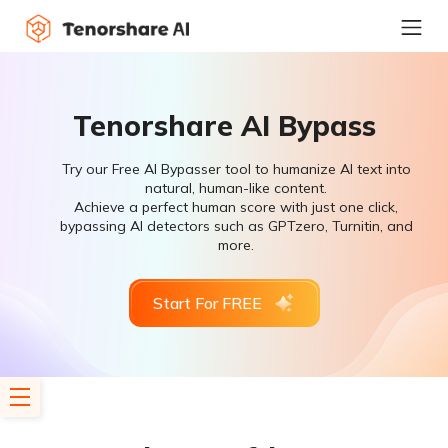
Tenorshare AI Bypass
Try our Free AI Bypasser tool to humanize AI text into
natural, human-like content.
Achieve a perfect human score with just one click,
bypassing AI detectors such as GPTzero, Turnitin, and
more.
Start For FREE