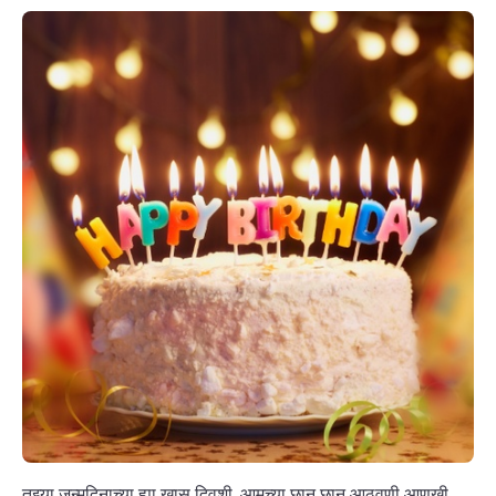
तुझ्या जन्मदिनाच्या ह्या खास दिवशी, आमच्या छान छान आठवणी आणखी