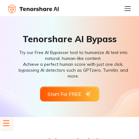
Tenorshare AI Bypass
Try our Free AI Bypasser tool to humanize AI text into
natural, human-like content.
Achieve a perfect human score with just one click,
bypassing AI detectors such as GPTzero, Turnitin, and
more.
Start For FREE