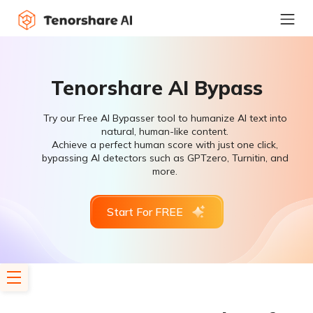
Tenorshare AI Bypass
Try our Free AI Bypasser tool to humanize AI text into
natural, human-like content.
Achieve a perfect human score with just one click,
bypassing AI detectors such as GPTzero, Turnitin, and
more.
Start For FREE