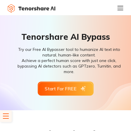
Tenorshare AI Bypass
Try our Free AI Bypasser tool to humanize AI text into
natural, human-like content.
Achieve a perfect human score with just one click,
bypassing AI detectors such as GPTzero, Turnitin, and
more.
Start For FREE