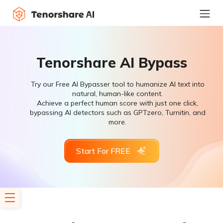
Tenorshare AI Bypass
Try our Free AI Bypasser tool to humanize AI text into
natural, human-like content.
Achieve a perfect human score with just one click,
bypassing AI detectors such as GPTzero, Turnitin, and
more.
Start For FREE