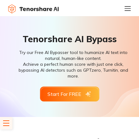
Tenorshare AI Bypass
Try our Free AI Bypasser tool to humanize AI text into
natural, human-like content.
Achieve a perfect human score with just one click,
bypassing AI detectors such as GPTzero, Turnitin, and
more.
Start For FREE