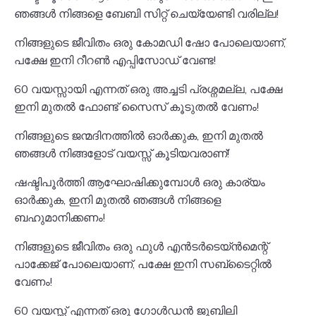
ഞങ്ങൾ നിങ്ങളെ ബേബി സിറ്റ് ചെയ്യേണ്ടി വരില്ല!
നിങ്ങളുടെ ജീവിതം ഒരു കോമഡി ഷോ പോലെയാണ്,
പക്ഷേ ഇനി റീറൺ എപ്പിസോഡ് വേണ്ട!
60 വയസ്സായി എന്നത് ഒരു അച്ചടി പ്രശ്നമല്ല, പക്ഷേ
ഇനി മുതൽ ഫോണ്ട് സൈസ് കൂടുതൽ വേണം!
നിങ്ങളുടെ ജന്മദിനത്തിൽ ഓർക്കുക, ഇനി മുതൽ
ഞങ്ങൾ നിങ്ങളോട് വയസ്സ് കൂടിയവരാണ്!
ഷഷ്ടിപൂർത്തി ആഘോഷിക്കുമ്പോൾ ഒരു കാര്യം
ഓർക്കുക, ഇനി മുതൽ ഞങ്ങൾ നിങ്ങളെ
ബഹുമാനിക്കണം!
നിങ്ങളുടെ ജീവിതം ഒരു ഫുൾ എൻടർടെയ്ൻമെന്റ്
പാക്കേജ് പോലെയാണ്, പക്ഷേ ഇനി സബ്ടൈറ്റിൽ
വേണം!
60 വയസ്സ് എന്നത് ഒരു ഗോൾഡൻ ജൂബിലി