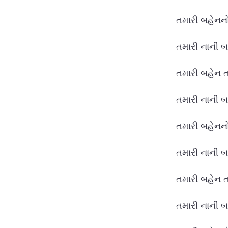
તમારી બહેનનો
તમારી નાની બ
તમારી બહેન ત
તમારી નાની બ
તમારી બહેનનો
તમારી નાની બ
તમારી બહેન તમ
તમારી નાની બ