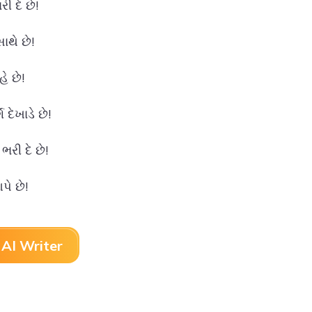
 દે છે!
ાથે છે!
ે છે!
દેખાડે છે!
રી દે છે!
પે છે!
AI Writer