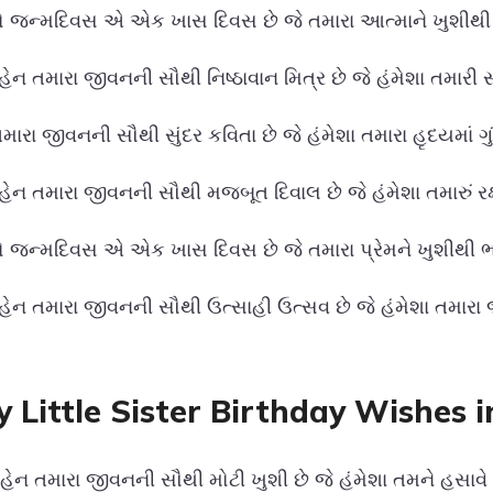
 જન્મદિવસ એ એક ખાસ દિવસ છે જે તમારા આત્માને ખુશીથી ભ
ેન તમારા જીવનની સૌથી નિષ્ઠાવાન મિત્ર છે જે હંમેશા તમારી સ
ારા જીવનની સૌથી સુંદર કવિતા છે જે હંમેશા તમારા હૃદયમાં ગું
હેન તમારા જીવનની સૌથી મજબૂત દિવાલ છે જે હંમેશા તમારું રક્
 જન્મદિવસ એ એક ખાસ દિવસ છે જે તમારા પ્રેમને ખુશીથી ભરી
હેન તમારા જીવનની સૌથી ઉત્સાહી ઉત્સવ છે જે હંમેશા તમારા જ
 Little Sister Birthday Wishes i
હેન તમારા જીવનની સૌથી મોટી ખુશી છે જે હંમેશા તમને હસાવે 