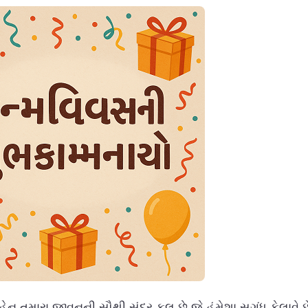
ેન તમારા જીવનની સૌથી સુંદર ફૂલ છે જે હંમેશા સુગંધ ફેલાવે છ