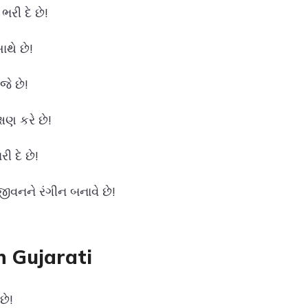
રી દે છે!
ાથે છે!
જે છે!
ષણ કરે છે!
 દે છે!
ીવનને રંગીન બનાવે છે!
n Gujarati
છે!