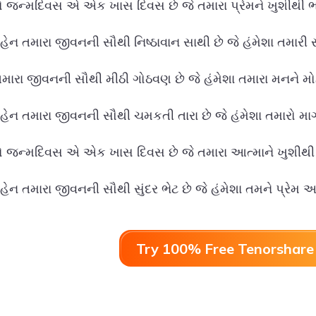
 જન્મદિવસ એ એક ખાસ દિવસ છે જે તમારા પ્રેમને ખુશીથી ભરી
હેન તમારા જીવનની સૌથી નિષ્ઠાવાન સાથી છે જે હંમેશા તમારી સ
મારા જીવનની સૌથી મીઠી ગોઠવણ છે જે હંમેશા તમારા મનને મોહ
ેન તમારા જીવનની સૌથી ચમકતી તારા છે જે હંમેશા તમારો માર્ગ 
 જન્મદિવસ એ એક ખાસ દિવસ છે જે તમારા આત્માને ખુશીથી ભ
હેન તમારા જીવનની સૌથી સુંદર ભેટ છે જે હંમેશા તમને પ્રેમ આ
Try 100% Free Tenorshare 