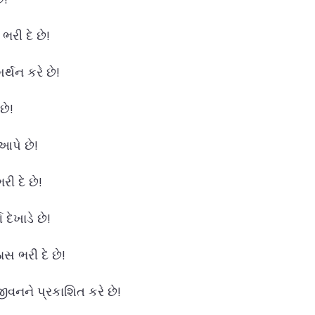
રી દે છે!
્થન કરે છે!
છે!
આપે છે!
 દે છે!
દેખાડે છે!
સ ભરી દે છે!
ીવનને પ્રકાશિત કરે છે!