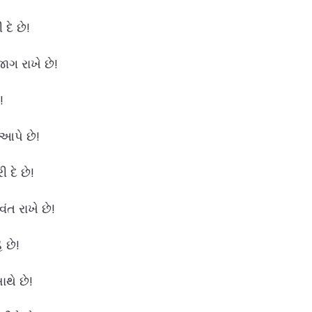
ે છે!
ગ રાખે છે!
!
આપે છે!
દે છે!
ત રાખે છે!
 છે!
થે છે!