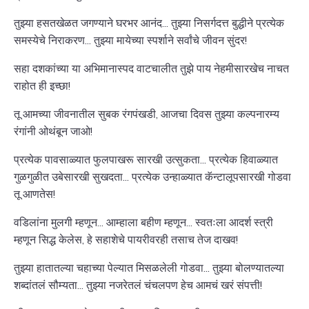
तुझ्या हसतखेळत जगण्याने घरभर आनंद... तुझ्या निसर्गदत्त बुद्धीने प्रत्येक
समस्येचे निराकरण... तुझ्या मायेच्या स्पर्शाने सर्वांचे जीवन सुंदर!
सहा दशकांच्या या अभिमानास्पद वाटचालीत तुझे पाय नेहमीसारखेच नाचत
राहोत ही इच्छा!
तू आमच्या जीवनातील सुबक रंगपंखडी, आजचा दिवस तुझ्या कल्पनारम्य
रंगांनी ओथंबून जाओ!
प्रत्येक पावसाळ्यात फुलपाखरू सारखी उत्सुकता... प्रत्येक हिवाळ्यात
गुळगुळीत उबेसारखी सुखदता... प्रत्येक उन्हाळ्यात कॅन्टालूपसारखी गोडवा
तू आणतेस!
वडिलांना मुलगी म्हणून... आम्हाला बहीण म्हणून... स्वतःला आदर्श स्त्री
म्हणून सिद्ध केलेस, हे सहाशेचे पायरीवरही तसाच तेज दाखव!
तुझ्या हातातल्या चहाच्या पेल्यात मिसळलेली गोडवा... तुझ्या बोलण्यातल्या
शब्दांतलं सौम्यता... तुझ्या नजरेतलं चंचलपण हेच आमचं खरं संपत्ती!