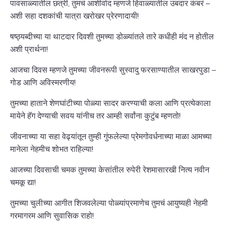
पावसाळ्यातील छत्री, तुमचं आशीर्वाद म्हणजे हिवाळ्यातील उबदार कंबरं –
अशी सहा दशकांची यात्रा खरोखर प्रेरणादायी!
षष्ठ्यब्दीच्या या थाटदार दिवशी तुमच्या डोळ्यांतले तारे कधीही मंद न होतील
अशी प्रार्थना!
आजचा दिवस म्हणजे तुमच्या जीवनरूपी सुस्वादु फरसाण्यातील साखरपुडा –
गोड आणि अविस्मरणीय!
तुमच्या हाताने शेणघांटीच्या पोळ्या सादर करण्याची कला आणि प्रत्येकाला
मायेने हॅग देण्याची सवय यांनीच तर आम्ही सर्वांना कुटुंब म्हणतो!
जीवनाच्या या सहा वेढ्यांतून तुम्ही गुंफलेल्या प्रेमगोवर्धनाच्या माळा आमच्या
मानेला नेहमीच शोभत राहिल्या!
आजच्या दिवसाची चमक तुमच्या केसांतील रुपेरी रेशमासारखी नित्य नवीन
चमकू द्या!
तुमच्या चुलीच्या आगीत शिजवलेल्या पोळ्यांप्रमाणेच तुमचं आयुष्यही नेहमी
गरमागरम आणि सुवासिक राहो!