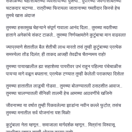
सकाळच्या चहासोबतच्या व्यवसायाच्या युक्त्या... दुपारच्या जेवणासोबतच्या
चटकदार चटण्या... रात्रीच्या फिरायला जातानाच्या गमतीदार किस्से हेच
तुमचे खास अंदाज!
तुमच्या हसतमुख चेहऱ्याने संपूर्ण गावाला आनंद दिला... तुमच्या मदतीच्या
हाताने अनेकांचे संकट टाळले... तुमच्या निर्णयक्षमतेने कुटुंबाचा मान वाढवला!
ज्याप्रमाणे शेतातील बैल शेतीची लाथ मारतो तसं तुम्ही कुटुंबाच्या प्रत्येक
समस्येला तोंड दिलंत, ही ताकद आजही तेवढीच चैतन्यमय राहो!
तुमच्या पायाखालील ह्या सहाशेव्या पायरीवर उभं राहून पहिल्या पंचेचाळीस
पायऱ्या मागे वळून बघताना, प्रत्येक टप्प्यात तुम्ही केलेली पराकाष्ठा दिसेल!
तुमच्या हातातील लाडूची गोडवा... तुमच्या बोलण्यातली ठसठशीत आवाज...
तुमच्या चालण्यातली सैनिकी तालमी हेच आमच्या आठवणींचे खजिने!
जीवनाच्या या वर्षात तुम्ही पिकवलेल्या झाडांना नवीन कल्ले फुटोत, तसंच
तुमच्या मनातील सर्व योजनांना यश मिळो!
कुटुंबाला नेता म्हणून... समाजाला मार्गदर्शक म्हणून... मित्रांना विश्वासू
साथीदार म्हणून तुमची ओळख कायम राहो!