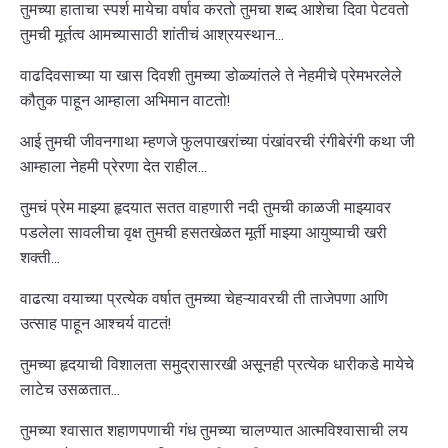
तुमच्या हाताचा स्पर्श मायेचा वर्षाव करतो तुमचा शब्द आशेचा दिवा पेटवतो
तुमची मूर्तत्व आमच्यासाठी शांतीचं आश्रयस्थान...
वाढदिवसाच्या या खास दिवशी तुमच्या डोळ्यांतले ते नेहमीचे प्रेमभरलेले
कौतुक पाहून आम्हाला अभिमान वाटतो!
आई तुमची जीवनगाथा म्हणजे फुलपाखरांच्या पंखांवरची रंगीबेरंगी कथा जी
आम्हाला नेहमी प्रेरणा देत राहील...
तुमचं प्रेम माझ्या हृदयात सतत वाहणारी नदी तुमची काळजी माझ्यावर
पडलेला सावलीचा वृक्ष तुमची हसतखेळत मूर्ती माझ्या आयुष्याची खरी
शक्ती...
वाढत्या वयाच्या प्रत्येक वर्षात तुमच्या चेहऱ्यावरची ती ताजेपणा आणि
उत्साह पाहून आश्चर्य वाटतं!
तुमच्या हृदयाची विशालता समुद्रासारखी असूनही प्रत्येक धारीकडे मायेचे
लाटेच उसळतात...
तुमच्या श्वासात शहाणपणाची गंध तुमच्या चालण्यात आत्मविश्वासाची लय