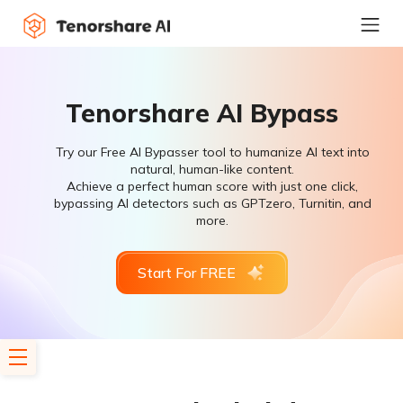
Tenorshare AI Bypass
Try our Free AI Bypasser tool to humanize AI text into
natural, human-like content.
Achieve a perfect human score with just one click,
bypassing AI detectors such as GPTzero, Turnitin, and
more.
Start For FREE