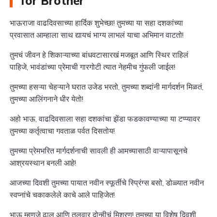
for Brother
भाऊराजा वाढदिवसाच्या हार्दिक शुभेच्छा! तुमच्या या सहा दशकांच्या
प्रवासात आम्हाला साथ द्यायचं भाग्य लाभलं याचा अभिमान वाटतो!
तुमचं जीवन हे शिकाऱ्याच्या बांधवटासारखं मजबूत आणि स्थिर राहिलं
पाहिजे, भावंडांच्या प्रेमाची गारगोटी त्यात नेहमीच गुंफली जाईल!
तुमच्या हसऱ्या चेहऱ्याने घरात उजेड भरतो, तुमच्या शब्दांनी मार्गदर्शन मिळतं,
तुमच्या आलिंगनाने धीर येतो!
अहो भाऊ, वाढदिवसाला सहा दशकांचा झेंडा फडकावण्याच्या या टप्प्यावर
तुमच्या कर्तृत्वाचा गवताळ पर्वत दिसतोय!
तुमच्या प्रेमभरित मार्गदर्शनाची सावली ही आमच्यासाठी वाऱ्यापासूनचे
आश्रयस्थान बनली आहे!
आजच्या दिवशी तुमच्या पायात नवीन स्फूर्तीचे स्प्रिंग्स बसो, डोळ्यात नवीन
स्वप्नांचे चकाकलेले काचे आले पाहिजेत!
भाऊ म्हणजे ढाल आणि तलवार दोन्हीचं मिश्रण! तुमच्या या विशेष दिवशी