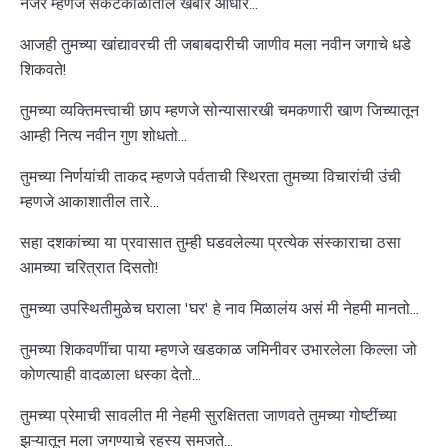
नजर म्हणजे संकटकाळातील खंबीर आधार...
आजही तुमच्या खांद्यावरची ती जबाबदारीची जाणीव मला नवीन जगाचे धडे
शिकवते!
तुमच्या व्यक्तिमत्त्वाची छाप म्हणजे सोन्यासारखी चमकणारी खाण जिच्यातून
आम्ही नित्य नवीन गुण शोधतो...
तुमच्या निर्णयांची ताकद म्हणजे पर्वताची स्थिरता तुमच्या विचारांची उंची
म्हणजे आकाशातील तारे...
सहा दशकांच्या या प्रवासात तुम्ही घडवलेल्या प्रत्येक संस्काराचा ठसा
आमच्या चरित्रात दिसतो!
तुमच्या उपस्थितीमुळेच घराला 'घर' हे नाव मिळालंय असं मी नेहमी मानतो...
तुमच्या शिकवणींचा पाया म्हणजे खडकाळ जमिनीवर उभारलेला किल्ला जो
कोणत्याही वादळाला धस्का देतो...
तुमच्या प्रेमाची सावलीत मी नेहमी सुरक्षितता जाणवते तुमच्या गोष्टींच्या
झऱ्यातून मला जगण्याचे रहस्य समजते...