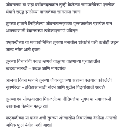
जीवनाच्या या सहा वर्षावनदशकांत तुम्ही केलेल्या समाजसेवेच्या प्रत्येक
थेंबाने समृद्ध झालेल्या मानवतेच्या सागराला नमन!
तुमच्या हाताने लिहिलेल्या जीवनशास्त्राच्या पुस्तकातील प्रत्येक पान
आमच्यासाठी वेदान्ताच्या श्लोकाप्रमाणे पवित्र!
षष्ठ्यब्दीच्या या महापर्वानिमित्त तुमच्या मनातील शांततेचे पक्षी कधीही उडून
जाऊ नयेत अशी इच्छा!
तुमच्या विचारांची पकड म्हणजे वाळूच्या वाहणाऱ्या प्रवाहातील
खडकासारखी – अढळ आणि मार्गदर्शक!
आजचा दिवस म्हणजे तुमच्या जीवनवृक्षाच्या सहाव्या वलयात कोरलेली
सुवर्णरेखा – इतिहासासाठी संदर्भ आणि पुढील पिढ्यांसाठी आदर्श!
तुमच्या श्वासोच्छ्वासात मिसळलेल्या नीतिमत्तेचा सुगंध या समाजरूपी
उद्यानाला नेहमीच महकू द्या!
षष्ठ्यब्दीच्या या पावन क्षणी तुमच्या अंगणातील विचारांच्या वेलीला आणखी
अधिक फुलं येवोत अशी आशा!