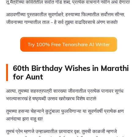
तू मैत्रीच्या कवितेतील सर्वात गोड शब्द, प्रत्येक वाचनाने नवीन अर्थ देणारा!
आठवणींच्या पुस्तकातील सुवर्णाक्षरे, हस्याच्या फिल्मातील सर्वोत्तम सीन्स,
जीवनाच्या गाण्यातील ताल - हे सर्व तुझ्या वाढदिवसाचे अंगण सजवो!
Try 100% Free Tenorshare AI Writer
60th Birthday Wishes in Marathi
for Aunt
आत्या, तुमच्या सहस्त्रपत्री सारख्या जीवनातील प्रत्येक पानावर सुगंध
भरल्यासारखं हे षष्ठ्यब्दी उत्सव खरोखरच विशेष वाटतं!
तुमच्या हसऱ्या चेहऱ्याने कुटुंबाला फुलविणाऱ्या या सुवर्णवर्षी प्रत्येक क्षण
आनंदाचा झरा वाहू द्या!
तुमचं प्रेम म्हणजे उन्हाळ्यातील छायादार वृक्ष, तुमची काळजी म्हणजे