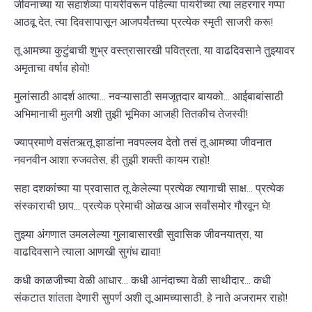
जीवनाच्या या सहाशेव्या पायरीवरून पहिल्या पायरीच्या त्या लहरगार गप्पा
आठवू देत, त्या दिवसापासून आजपर्यंतच्या प्रत्येक स्मृती साजरी करू!
तू आमच्या कुटुंबाची शुभ्र वस्त्रासारखी पवित्रता, या वाढदिवसाने तुझ्यावर
अमृताचा वर्षाव होवो!
मुलांसाठी आदर्श आत्या... नवऱ्यासाठी समजूतदार बायको... आईबाबांसाठी
अभिमानाची मुलगी अशी तुझी भूमिका आजही तितकीच तेजस्वी!
ज्याप्रमाणे वसंतऋतू झाडांना नवपल्लव देतो तसं तू आमच्या जीवनात
नवनवीन आशा रुजवतेस, ही तुझी शक्ती कायम राहो!
सहा दशकांच्या या प्रवासात तू केलेल्या प्रत्येक त्यागाची साक्ष... प्रत्येक
संस्काराची छाप... प्रत्येक प्रेमाची ओळख आज सर्वांसमोर गौरवून घे!
तुझ्या अंगणात उमललेल्या गुलाबासारखी सुवासिक जीवनयात्रा, या
वाढदिवसाने त्याला आणखी सुगंध द्यावा!
कधी काळजीच्या वेळी आधार... कधी आनंदाच्या वेळी साथीदार... कधी
संकटात शांतता देणारी सुपर्ण अशी तू आमच्यासाठी, हे नाते अजरामर राहो!