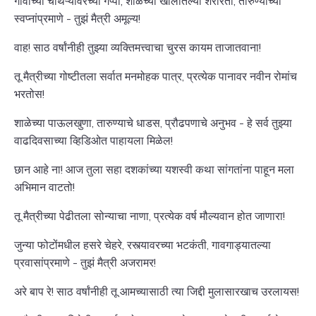
गावाच्या चौथऱ्यावरच्या गप्पा, शाळेच्या खोलीतल्या शरारती, तारुण्याच्या
स्वप्नांप्रमाणे - तुझं मैत्री अमूल्य!
वाह! साठ वर्षांनीही तुझ्या व्यक्तिमत्त्वाचा चुरस कायम ताजातवाना!
तू मैत्रीच्या गोष्टीतला सर्वात मनमोहक पात्र, प्रत्येक पानावर नवीन रोमांच
भरतोस!
शाळेच्या पाऊलखुणा, तारुण्याचे धाडस, प्रौढपणाचे अनुभव - हे सर्व तुझ्या
वाढदिवसाच्या व्हिडिओत पाहायला मिळेल!
छान आहे ना! आज तुला सहा दशकांच्या यशस्वी कथा सांगतांना पाहून मला
अभिमान वाटतो!
तू मैत्रीच्या पेढीतला सोन्याचा नाणा, प्रत्येक वर्ष मौल्यवान होत जाणारा!
जुन्या फोटोंमधील हसरे चेहरे, रस्त्यावरच्या भटकंती, गावगाड्यातल्या
प्रवासांप्रमाणे - तुझं मैत्री अजरामर!
अरे बाप रे! साठ वर्षांनीही तू आमच्यासाठी त्या जिद्दी मुलासारखाच उरलायस!