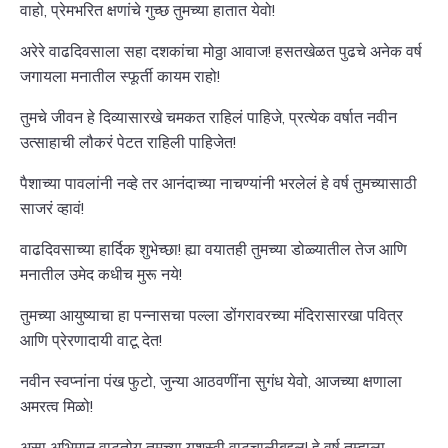
वाहो, प्रेमभरित क्षणांचे गुच्छ तुमच्या हातात येवो!
अरेरे वाढदिवसाला सहा दशकांचा मोठ्ठा आवाज! हसतखेळत पुढचे अनेक वर्ष
जगायला मनातील स्फूर्ती कायम राहो!
तुमचे जीवन हे दिव्यासारखे चमकत राहिलं पाहिजे, प्रत्येक वर्षात नवीन
उत्साहाची लौकरं पेटत राहिली पाहिजेत!
पैशाच्या पावलांनी नव्हे तर आनंदाच्या नाचण्यांनी भरलेलं हे वर्ष तुमच्यासाठी
साजरं व्हावं!
वाढदिवसाच्या हार्दिक शुभेच्छा! ह्या वयातही तुमच्या डोळ्यातील तेज आणि
मनातील उमेद कधीच मुरू नये!
तुमच्या आयुष्याचा हा पन्नासचा पल्ला डोंगरावरच्या मंदिरासारखा पवित्र
आणि प्रेरणादायी वाटू देत!
नवीन स्वप्नांना पंख फुटो, जुन्या आठवणींना सुगंध येवो, आजच्या क्षणाला
अमरत्व मिळो!
असा अभिमान वाटतोय तुमच्या यशस्वी वाटचालीबद्दल! हे वर्ष तुम्हाला