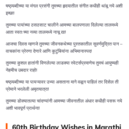
षष्ठ्यब्दीच्या या मंगल प्रसंगी तुमच्या हृदयातील संगीत कधीही थांबू नये अशी
इच्छा!
तुमच्या पायांच्या ठसठसाट चालीने आमच्या बालपणाला दिलेल्या तालमध्ये
आता स्वतःच्या नव्या तालमध्ये नाचू द्या!
आजचा दिवस म्हणजे तुमच्या जीवनकथेच्या पुस्तकातील सुवर्णमुद्रित पान –
वाचकांना प्रेरणा देणारे आणि कुटुंबियांना अभिमानास्पद!
तुमच्या कुशल हातांनी विणलेल्या लाडक्या स्वेटर्सप्रमाणेच तुमचं आयुष्यही
नेहमीच उबदार राहो!
षष्ठ्यब्दीच्या या पायऱ्यावर उभ्या असताना मागे वळून पाहिलं तर दिसेल ती
प्रेमाने भरलेली अमृतयात्रा!
तुमच्या डोक्यातल्या चांदण्यांनी आमच्या जीवनातील अंधार कधीही पसरू नये
अशी भावपूर्ण प्रार्थना!
60th Birthday Wishes in Marathi