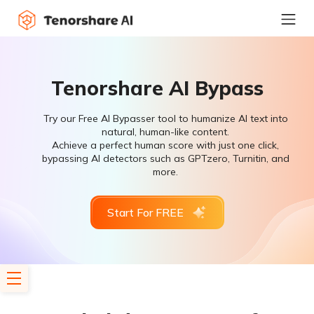
Tenorshare AI Bypass
Try our Free AI Bypasser tool to humanize AI text into
natural, human-like content.
Achieve a perfect human score with just one click,
bypassing AI detectors such as GPTzero, Turnitin, and
more.
Start For FREE