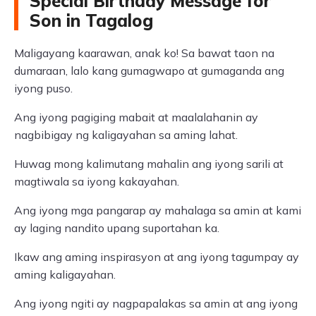
Special Birthday Message for
Son in Tagalog
Maligayang kaarawan, anak ko! Sa bawat taon na
dumaraan, lalo kang gumagwapo at gumaganda ang
iyong puso.
Ang iyong pagiging mabait at maalalahanin ay
nagbibigay ng kaligayahan sa aming lahat.
Huwag mong kalimutang mahalin ang iyong sarili at
magtiwala sa iyong kakayahan.
Ang iyong mga pangarap ay mahalaga sa amin at kami
ay laging nandito upang suportahan ka.
Ikaw ang aming inspirasyon at ang iyong tagumpay ay
aming kaligayahan.
Ang iyong ngiti ay nagpapalakas sa amin at ang iyong