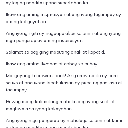
ay laging nandito upang suportahan ka.
Ikaw ang aming inspirasyon at ang iyong tagumpay ay
aming kaligayahan.
Ang iyong ngiti ay nagpapalakas sa amin at ang iyong
mga pangarap ay aming inspirasyon.
Salamat sa pagiging mabuting anak at kapatid.
Ikaw ang aming liwanag at gabay sa buhay.
Maligayang kaarawan, anak! Ang araw na ito ay para
sa iyo at ang iyong kinabukasan ay puno ng pag-asa at
tagumpay.
Huwag mong kalimutang mahalin ang iyong sarili at
magtiwala sa iyong kakayahan.
Ang iyong mga pangarap ay mahalaga sa amin at kami
ay laging nandito upang suportahan ka.