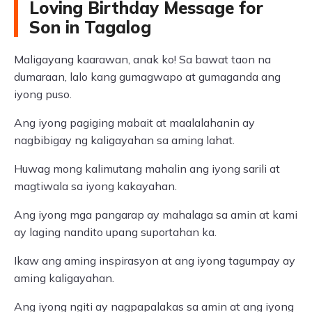
Loving Birthday Message for
Son in Tagalog
Maligayang kaarawan, anak ko! Sa bawat taon na
dumaraan, lalo kang gumagwapo at gumaganda ang
iyong puso.
Ang iyong pagiging mabait at maalalahanin ay
nagbibigay ng kaligayahan sa aming lahat.
Huwag mong kalimutang mahalin ang iyong sarili at
magtiwala sa iyong kakayahan.
Ang iyong mga pangarap ay mahalaga sa amin at kami
ay laging nandito upang suportahan ka.
Ikaw ang aming inspirasyon at ang iyong tagumpay ay
aming kaligayahan.
Ang iyong ngiti ay nagpapalakas sa amin at ang iyong