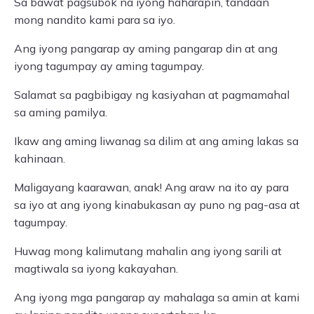
Sa bawat pagsubok na iyong haharapin, tandaan
mong nandito kami para sa iyo.
Ang iyong pangarap ay aming pangarap din at ang
iyong tagumpay ay aming tagumpay.
Salamat sa pagbibigay ng kasiyahan at pagmamahal
sa aming pamilya.
Ikaw ang aming liwanag sa dilim at ang aming lakas sa
kahinaan.
Maligayang kaarawan, anak! Ang araw na ito ay para
sa iyo at ang iyong kinabukasan ay puno ng pag-asa at
tagumpay.
Huwag mong kalimutang mahalin ang iyong sarili at
magtiwala sa iyong kakayahan.
Ang iyong mga pangarap ay mahalaga sa amin at kami