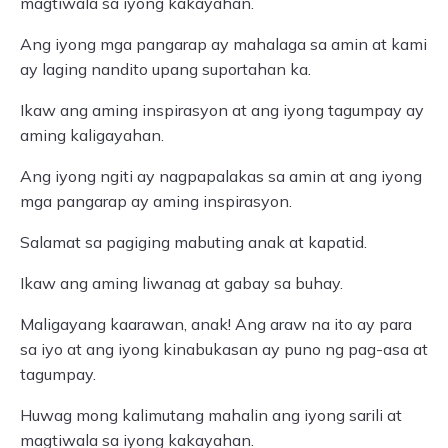
magtiwala sa iyong kakayahan.
Ang iyong mga pangarap ay mahalaga sa amin at kami
ay laging nandito upang suportahan ka.
Ikaw ang aming inspirasyon at ang iyong tagumpay ay
aming kaligayahan.
Ang iyong ngiti ay nagpapalakas sa amin at ang iyong
mga pangarap ay aming inspirasyon.
Salamat sa pagiging mabuting anak at kapatid.
Ikaw ang aming liwanag at gabay sa buhay.
Maligayang kaarawan, anak! Ang araw na ito ay para
sa iyo at ang iyong kinabukasan ay puno ng pag-asa at
tagumpay.
Huwag mong kalimutang mahalin ang iyong sarili at
magtiwala sa iyong kakayahan.