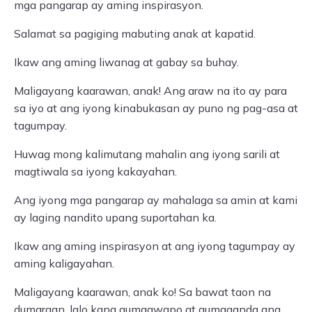
mga pangarap ay aming inspirasyon.
Salamat sa pagiging mabuting anak at kapatid.
Ikaw ang aming liwanag at gabay sa buhay.
Maligayang kaarawan, anak! Ang araw na ito ay para
sa iyo at ang iyong kinabukasan ay puno ng pag-asa at
tagumpay.
Huwag mong kalimutang mahalin ang iyong sarili at
magtiwala sa iyong kakayahan.
Ang iyong mga pangarap ay mahalaga sa amin at kami
ay laging nandito upang suportahan ka.
Ikaw ang aming inspirasyon at ang iyong tagumpay ay
aming kaligayahan.
Maligayang kaarawan, anak ko! Sa bawat taon na
dumaraan, lalo kang gumagwapo at gumaganda ang