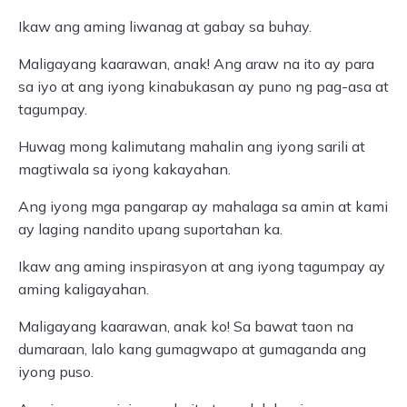
Ikaw ang aming liwanag at gabay sa buhay.
Maligayang kaarawan, anak! Ang araw na ito ay para
sa iyo at ang iyong kinabukasan ay puno ng pag-asa at
tagumpay.
Huwag mong kalimutang mahalin ang iyong sarili at
magtiwala sa iyong kakayahan.
Ang iyong mga pangarap ay mahalaga sa amin at kami
ay laging nandito upang suportahan ka.
Ikaw ang aming inspirasyon at ang iyong tagumpay ay
aming kaligayahan.
Maligayang kaarawan, anak ko! Sa bawat taon na
dumaraan, lalo kang gumagwapo at gumaganda ang
iyong puso.