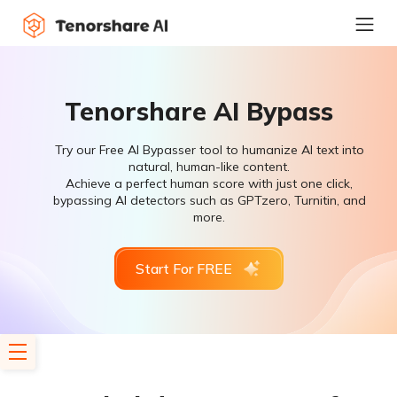
Tenorshare AI Bypass
Try our Free AI Bypasser tool to humanize AI text into
natural, human-like content.
Achieve a perfect human score with just one click,
bypassing AI detectors such as GPTzero, Turnitin, and
more.
Start For FREE