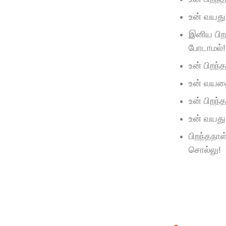
உன் வயது 
இனிய பிறந
போடாமல்!
உன் பிறந்
உன் வயதை
உன் பிறந
உன் வயது
பிறந்தநா
சொல்லு!