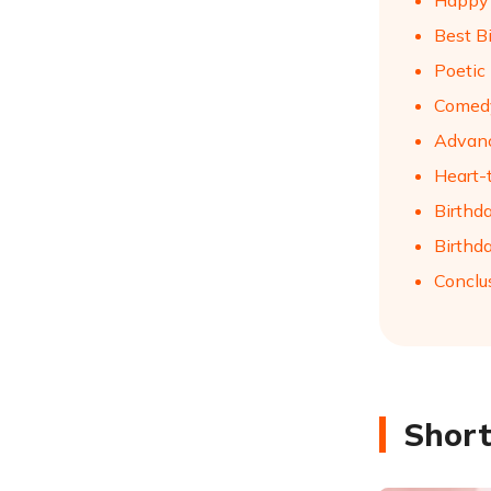
Happy 
Best B
Poetic
Comedy
Advanc
Heart-
Birthd
Birthd
Conclu
Short