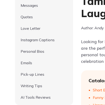
Tami
Messages
Laug
Quotes
Author: Andy
Love Letter
Instagram Captions
Looking for
are the per
Personal Bios
personal to
celebration
Emails
Pick-up Lines
Catalo
Writing Tips
Short 
AI Tools Reviews
Funny 