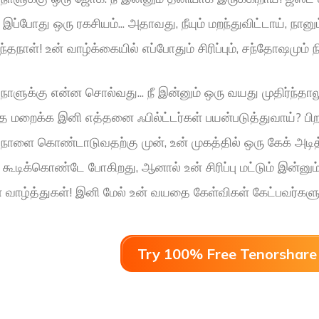
இப்போது ஒரு ரகசியம்... அதாவது, நீயும் மறந்துவிட்டாய், நானும
்தநாள்! உன் வாழ்க்கையில் எப்போதும் சிரிப்பும், சந்தோஷமும்
தநாளுக்கு என்ன சொல்வது... நீ இன்னும் ஒரு வயது முதிர்ந்தாலு
 மறைக்க இனி எத்தனை ஃபில்ட்டர்கள் பயன்படுத்துவாய்? பிறந
்தநாளை கொண்டாடுவதற்கு முன், உன் முகத்தில் ஒரு கேக் அட
 கூடிக்கொண்டே போகிறது, ஆனால் உன் சிரிப்பு மட்டும் இன்ன
ள் வாழ்த்துகள்! இனி மேல் உன் வயதை கேள்விகள் கேட்பவர்க
Try 100% Free Tenorshare 