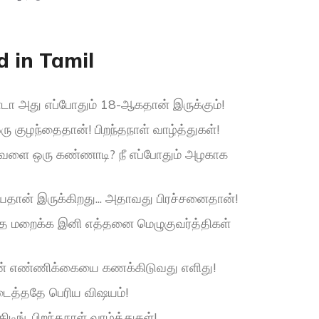
d in Tamil
்டா அது எப்போதும் 18-ஆகதான் இருக்கும்!
ரு குழந்தைதான்! பிறந்தநாள் வாழ்த்துகள்!
ஒருவேளை ஒரு கண்ணாடி? நீ எப்போதும் அழகாக
ேதான் இருக்கிறது... அதாவது பிரச்சனைதான்!
தை மறைக்க இனி எத்தனை மெழுகுவர்த்திகள்
ளின் எண்ணிக்கையை கணக்கிடுவது எளிது!
டைத்ததே பெரிய விஷயம்!
டிங், பிறந்தநாள் வாழ்த்துகள்!