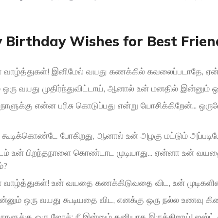
 Birthday Wishes for Best Frien
ள் வாழ்த்துகள்! இனிமேல் வயது கணக்கில் கவலைப்படாதே, ஏன
் ஒரு வயது முதிர்ந்துவிட்டாய், ஆனால் உன் மனதில் இன்னும் ஒ
்தநாளுக்கு என்ன பரிசு கொடுப்பது என்று யோசிக்கிறேன்... 
 கூடிக்கொண்டே போகிறது, ஆனால் உன் அழகு மட்டும் அப்படிய
டம் உன் பிறந்தநாளை கொண்டாட முடியாது... ஏன்னா உன் வய
்?
ள் வாழ்த்துகள்! உன் வயதை கணக்கிடுவதை விட, உன் முடிக
ன்னும் ஒரு வயது கூடியதை விட, எனக்கு ஒரு நல்ல உணவு கி
தநாளுக்கு ஒரு ஜோக்: நீ இன்னும் தனியாக இருக்கிறாய்! ஜஸ்ட் கி