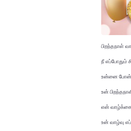
பிறந்தநாள் வா
நீ எப்போதும் 
உன்னை போன்ற 
உன் பிறந்தநா
என் வாழ்க்கை
உன் வாழ்வு எ