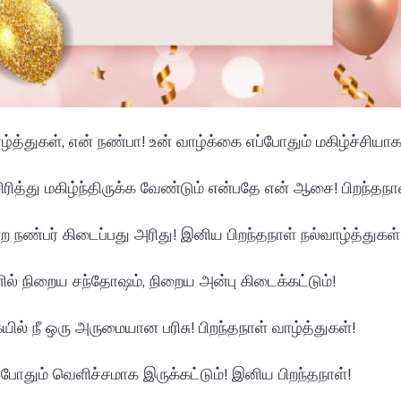
ழ்த்துகள், என் நண்பா! உன் வாழ்க்கை எப்போதும் மகிழ்ச்சியாக 
சிரித்து மகிழ்ந்திருக்க வேண்டும் என்பதே என் ஆசை! பிறந்தநா
நண்பர் கிடைப்பது அரிது! இனிய பிறந்தநாள் நல்வாழ்த்துகள்
ளில் நிறைய சந்தோஷம், நிறைய அன்பு கிடைக்கட்டும்!
யில் நீ ஒரு அருமையான பரிசு! பிறந்தநாள் வாழ்த்துகள்!
ப்போதும் வெளிச்சமாக இருக்கட்டும்! இனிய பிறந்தநாள்!