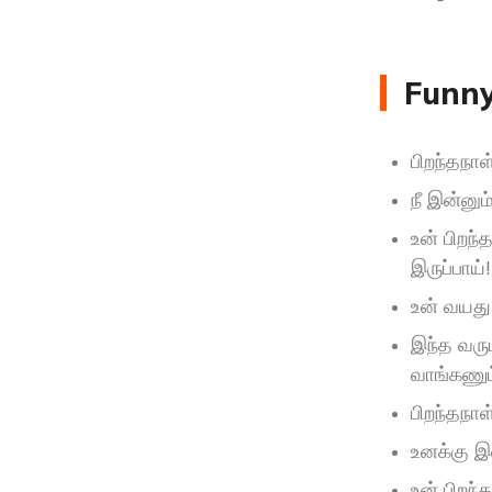
Funny
பிறந்தநா
நீ இன்னும
உன் பிறந
இருப்பாய்!
உன் வயது
இந்த வரு
வாங்கணும
பிறந்தநா
உனக்கு இ
உன் பிறந்