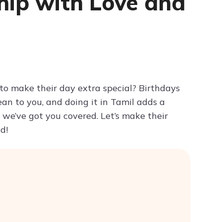
hip with Love and
Try ChatPDF For Free
to make their day extra special? Birthdays
an to you, and doing it in Tamil adds a
 we’ve got you covered. Let’s make their
d!