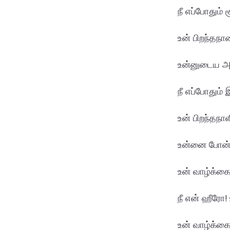
நீ எப்போதும் 
உன் பிறந்தநா
உன்னுடைய அன்
நீ எப்போதும்
உன் பிறந்தநாள
உன்னை போன்ற 
உன் வாழ்க்கை
நீ என் ஹீரோ!
உன் வாழ்க்கை