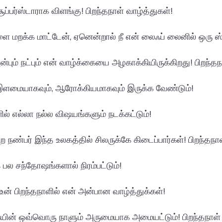
சூப்பர்ஸ்டாராக விளங்கு! பிறந்தநாள் வாழ்த்துகள்!
ளை மறக்க மாட்டேன், ஏனென்றால் நீ என் லைஃப் லைனில் ஒரு ஸ்
பும் நட்பும் என் வாழ்க்கையை அழகாக்கியிருக்கிறது! பிறந்தந
 இளமையாகவும், ஆரோக்கியமாகவும் இருக்க வேண்டும்!
ில் எல்லா நல்ல விஷயங்களும் நடக்கட்டும்!
நண்பர் இந்த உலகத்தில் சிலருக்கே கிடைப்பார்கள்! பிறந்தநாள
 பல சந்தோஷங்களால் நிரம்பட்டும்!
 உன் பிறந்தநாளில் என் அன்பான வாழ்த்துக்கள்!
யின் ஒவ்வொரு நாளும் அருமையாக அமையட்டும்! பிறந்தநாள் 