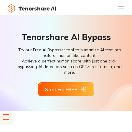
Tenorshare AI Bypass
Try our Free AI Bypasser tool to humanize AI text into
natural, human-like content.
Achieve a perfect human score with just one click,
bypassing AI detectors such as GPTzero, Turnitin, and
more.
Start For FREE