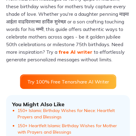
these birthday wishes for mothers truly capture every
shade of love. Whether you're a daughter penning माझ्या
आईला वाढदिवसाच्या हार्दिक शुभेच्छा or a son crafting touching
words for his मम्मी, this guide offers authentic ways to
celebrate mothers across ages - be it golden jubilee
50th celebrations or milestone 75th birthdays. Need
more inspiration? Try a
free AI writer
to effortlessly
generate personalized messages without limits.
Try 100% Free Tenorshare AI Writer
You Might Also Like
150+ Islamic Birthday Wishes for Niece: Heartfelt
Prayers and Blessings
150+ Heartfelt Islamic Birthday Wishes for Mother
with Prayers and Blessings