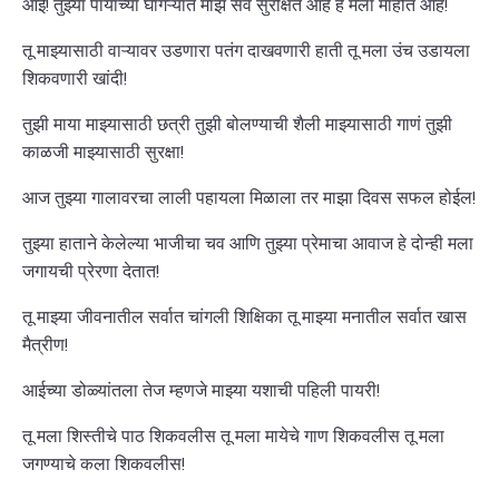
आई! तुझ्या पायांच्या घागऱ्यात माझं सर्व सुरक्षित आहे हे मला माहीत आहे!
तू माझ्यासाठी वाऱ्यावर उडणारा पतंग दाखवणारी हाती तू मला उंच उडायला
शिकवणारी खांदी!
तुझी माया माझ्यासाठी छत्री तुझी बोलण्याची शैली माझ्यासाठी गाणं तुझी
काळजी माझ्यासाठी सुरक्षा!
आज तुझ्या गालावरचा लाली पहायला मिळाला तर माझा दिवस सफल होईल!
तुझ्या हाताने केलेल्या भाजीचा चव आणि तुझ्या प्रेमाचा आवाज हे दोन्ही मला
जगायची प्रेरणा देतात!
तू माझ्या जीवनातील सर्वात चांगली शिक्षिका तू माझ्या मनातील सर्वात खास
मैत्रीण!
आईच्या डोळ्यांतला तेज म्हणजे माझ्या यशाची पहिली पायरी!
तू मला शिस्तीचे पाठ शिकवलीस तू मला मायेचे गाण शिकवलीस तू मला
जगण्याचे कला शिकवलीस!