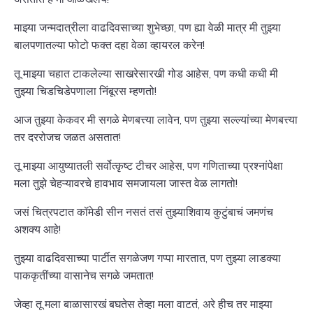
माझ्या जन्मदात्रीला वाढदिवसाच्या शुभेच्छा, पण ह्या वेळी मात्र मी तुझ्या
बालपणातल्या फोटो फक्त दहा वेळा व्हायरल करेन!
तू माझ्या चहात टाकलेल्या साखरेसारखी गोड आहेस, पण कधी कधी मी
तुझ्या चिडचिडेपणाला निंबूरस म्हणतो!
आज तुझ्या केकवर मी सगळे मेणबत्त्या लावेन, पण तुझ्या सल्ल्यांच्या मेणबत्त्या
तर दररोजच जळत असतात!
तू माझ्या आयुष्यातली सर्वोत्कृष्ट टीचर आहेस, पण गणिताच्या प्रश्नांपेक्षा
मला तुझे चेहऱ्यावरचे हावभाव समजायला जास्त वेळ लागतो!
जसं चित्रपटात कॉमेडी सीन नसतं तसं तुझ्याशिवाय कुटुंबाचं जमणंच
अशक्य आहे!
तुझ्या वाढदिवसाच्या पार्टीत सगळेजण गप्पा मारतात, पण तुझ्या लाडक्या
पाककृतींच्या वासानेच सगळे जमतात!
जेव्हा तू मला बाळासारखं बघतेस तेव्हा मला वाटतं, अरे हीच तर माझ्या