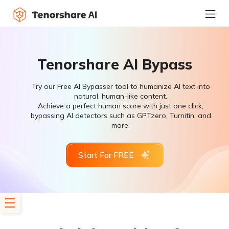
Tenorshare AI Bypass
Try our Free AI Bypasser tool to humanize AI text into
natural, human-like content.
Achieve a perfect human score with just one click,
bypassing AI detectors such as GPTzero, Turnitin, and
more.
Start For FREE