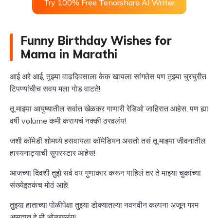
Try 100% Free Tenorshare AI Writer
Funny Birthday Wishes for
Mama in Marathi
आई अरे आई, तुझ्या वाढदिवसाला केक खायला सांगतेस पण तुझ्या चुरचुरीत
टिपण्यांचीच सवय मला गोड वाटते!
तू माझ्या आयुष्यातील सर्वात खेळकर गाणारी रेडिओ जाहिरात आहेस, पण ह्या
वर्षी volume कमी करायचं नक्की ठरवलंय!
जशी कॉमेडी शोमध्ये हसवायला कॉमेडियन असतो तसं तू माझ्या जीवनातील
हास्यनाट्याची सुपरस्टार आहेस!
आजच्या दिवशी तुझे सर्व वय गुणाकार करून पाहिलं तर ते माझ्या चुकांच्या
संख्येइतकंच मोठं आहे!
तुझ्या हाताच्या पोळीपेक्षा तुझ्या डोक्यातल्या नवनवीन कल्पना अजून गरम
असतात हे मी ओळखलंय!