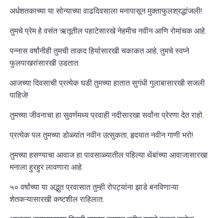
अर्धशतकाच्या या सोन्याच्या वाढदिवसाला मनापासून मुक्ताफुलश्रद्धांजली!
तुमचे प्रेम हे वसंत ऋतूतील पहाटेसारखे नेहमीच नवीन आणि रोमांचक आहे.
पन्नास वर्षांनीही तुमची ताकद हिर्यासारखी चकाकत आहे, तुमचे स्वप्ने
फुलपाखरांसारखी उडतात.
आजच्या दिवसाची प्रत्येक घडी तुमच्या हातात सुगंधी गुलाबासारखी सजली
पाहिजे!
तुमच्या जीवनाचा हा सुवर्णमध्य प्रवाही नदीसारखा सर्वांना प्रेरणा देत राहो.
प्रत्येक पल तुमच्या डोळ्यांत नवीन उत्सुकता, हृदयात नवीन गाणी भरो!
तुमच्या हसण्याचा आवाज हा पावसाळ्यातील पहिल्या थेंबांच्या आवाजासारखा
मनाला हुरहुर लावणारा आहे.
५० वर्षांच्या या अद्भुत प्रवासात तुम्ही रोपट्यांना झाडे बनविणाऱ्या
शेतकऱ्यासारखी कष्टशील राहिलात.