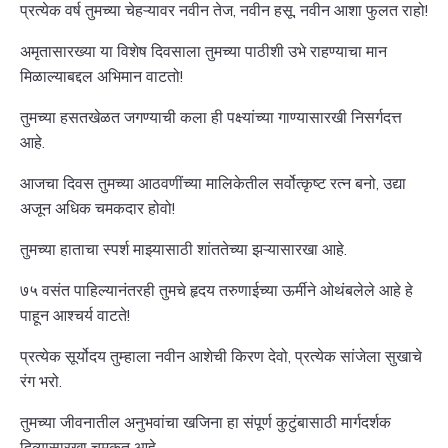
प्रत्येक वर्ष तुमच्या चेहऱ्यावर नवीन तेज, नवीन हसू, नवीन आशा फुलत राहो!
अमृतासारख्या या विशेष दिवसाला तुमच्या पाठीशी उभे राहण्याचा मान
मिळाल्याबद्दल अभिमान वाटतो!
तुमच्या हसतखेळत जगण्याची कला ही पक्ष्यांच्या गाण्यासारखी निसर्गदत्त
आहे.
आजचा दिवस तुमच्या आठवणींच्या मालिकेतील सर्वोत्कृष्ट रत्न बनो, उद्या
अजून अधिक चमकदार होवो!
तुमच्या हाताचा स्पर्श माझ्यासाठी शांततेच्या झऱ्यासारखा आहे.
७५ वसंत पाहिल्यानंतरही तुमचे हृदय तरुणाईच्या ऊर्मीने ओथंबलेले आहे हे
पाहून आश्चर्य वाटते!
प्रत्येक सूर्योदय तुम्हाला नवीन आशेची किरण देवो, प्रत्येक सांजेला सुखाचे
रंग भरो.
तुमच्या जीवनातील अनुभवांचा खजिना हा संपूर्ण कुटुंबासाठी मार्गदर्शक
दिव्यासारखा चमकत आहे.