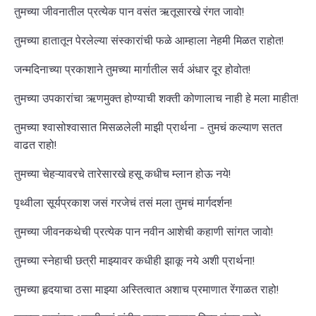
तुमच्या जीवनातील प्रत्येक पान वसंत ऋतूसारखे रंगत जावो!
तुमच्या हातातून पेरलेल्या संस्कारांची फळे आम्हाला नेहमी मिळत राहोत!
जन्मदिनाच्या प्रकाशाने तुमच्या मार्गातील सर्व अंधार दूर होवोत!
तुमच्या उपकारांचा ऋणमुक्त होण्याची शक्ती कोणालाच नाही हे मला माहीत!
तुमच्या श्वासोश्वासात मिसळलेली माझी प्रार्थना - तुमचं कल्याण सतत
वाढत राहो!
तुमच्या चेहऱ्यावरचे तारेसारखे हसू कधीच म्लान होऊ नये!
पृथ्वीला सूर्यप्रकाश जसं गरजेचं तसं मला तुमचं मार्गदर्शन!
तुमच्या जीवनकथेची प्रत्येक पान नवीन आशेची कहाणी सांगत जावो!
तुमच्या स्नेहाची छत्री माझ्यावर कधीही झाकू नये अशी प्रार्थना!
तुमच्या हृदयाचा ठसा माझ्या अस्तित्वात अशाच प्रमाणात रेंगाळत राहो!