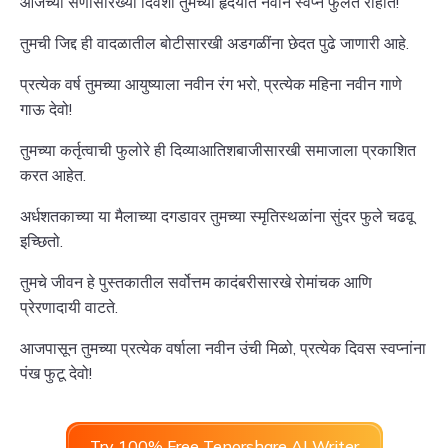
आजच्या सणासारख्या दिवशी तुमच्या हृदयात नवीन स्वप्ने फुलत राहोत!
तुमची जिद्द ही वादळातील बोटीसारखी अडगळींना छेदत पुढे जाणारी आहे.
प्रत्येक वर्ष तुमच्या आयुष्याला नवीन रंग भरो, प्रत्येक महिना नवीन गाणे
गाऊ देवो!
तुमच्या कर्तृत्वाची फुलोरे ही दिव्याआतिशबाजीसारखी समाजाला प्रकाशित
करत आहेत.
अर्धशतकाच्या या मैलाच्या दगडावर तुमच्या स्मृतिस्थळांना सुंदर फुले चढवू
इच्छितो.
तुमचे जीवन हे पुस्तकातील सर्वोत्तम कादंबरीसारखे रोमांचक आणि
प्रेरणादायी वाटते.
आजपासून तुमच्या प्रत्येक वर्षाला नवीन उंची मिळो, प्रत्येक दिवस स्वप्नांना
पंख फुटू देवो!
Try 100% Free Tenorshare AI Writer