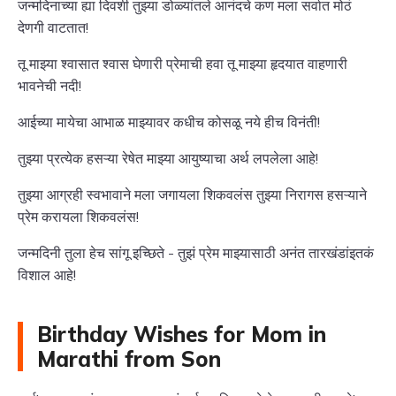
जन्मदिनाच्या ह्या दिवशी तुझ्या डोळ्यांतले आनंदचे कण मला सर्वात मोठं
देणगी वाटतात!
तू माझ्या श्वासात श्वास घेणारी प्रेमाची हवा तू माझ्या हृदयात वाहणारी
भावनेची नदी!
आईच्या मायेचा आभाळ माझ्यावर कधीच कोसळू नये हीच विनंती!
तुझ्या प्रत्येक हसऱ्या रेषेत माझ्या आयुष्याचा अर्थ लपलेला आहे!
तुझ्या आग्रही स्वभावाने मला जगायला शिकवलंस तुझ्या निरागस हसऱ्याने
प्रेम करायला शिकवलंस!
जन्मदिनी तुला हेच सांगू इच्छिते - तुझं प्रेम माझ्यासाठी अनंत तारखंडांइतकं
विशाल आहे!
Birthday Wishes for Mom in
Marathi from Son