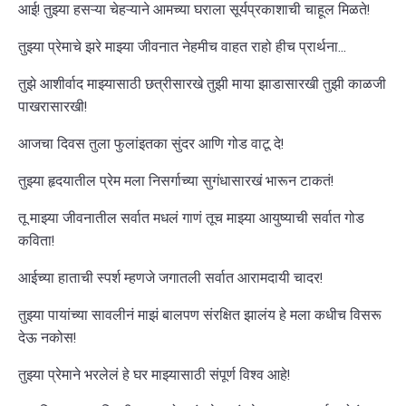
आई! तुझ्या हसऱ्या चेहऱ्याने आमच्या घराला सूर्यप्रकाशाची चाहूल मिळते!
तुझ्या प्रेमाचे झरे माझ्या जीवनात नेहमीच वाहत राहो हीच प्रार्थना...
तुझे आशीर्वाद माझ्यासाठी छत्रीसारखे तुझी माया झाडासारखी तुझी काळजी
पाखरासारखी!
आजचा दिवस तुला फुलांइतका सुंदर आणि गोड वाटू दे!
तुझ्या हृदयातील प्रेम मला निसर्गाच्या सुगंधासारखं भारून टाकतं!
तू माझ्या जीवनातील सर्वात मधलं गाणं तूच माझ्या आयुष्याची सर्वात गोड
कविता!
आईच्या हाताची स्पर्श म्हणजे जगातली सर्वात आरामदायी चादर!
तुझ्या पायांच्या सावलीनं माझं बालपण संरक्षित झालंय हे मला कधीच विसरू
देऊ नकोस!
तुझ्या प्रेमाने भरलेलं हे घर माझ्यासाठी संपूर्ण विश्व आहे!