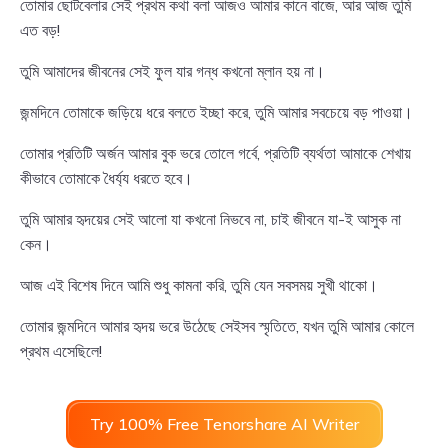
তোমার ছোটবেলার সেই প্রথম কথা বলা আজও আমার কানে বাজে, আর আজ তুমি
এত বড়!
তুমি আমাদের জীবনের সেই ফুল যার গন্ধ কখনো ম্লান হয় না।
জন্মদিনে তোমাকে জড়িয়ে ধরে বলতে ইচ্ছা করে, তুমি আমার সবচেয়ে বড় পাওয়া।
তোমার প্রতিটি অর্জন আমার বুক ভরে তোলে গর্বে, প্রতিটি ব্যর্থতা আমাকে শেখায়
কীভাবে তোমাকে ধৈর্য্য ধরতে হবে।
তুমি আমার হৃদয়ের সেই আলো যা কখনো নিভবে না, চাই জীবনে যা-ই আসুক না
কেন।
আজ এই বিশেষ দিনে আমি শুধু কামনা করি, তুমি যেন সবসময় সুখী থাকো।
তোমার জন্মদিনে আমার হৃদয় ভরে উঠেছে সেইসব স্মৃতিতে, যখন তুমি আমার কোলে
প্রথম এসেছিলে!
Try 100% Free Tenorshare AI Writer