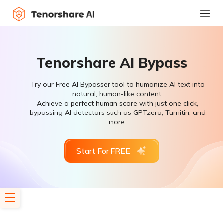
Tenorshare AI Bypass
Try our Free AI Bypasser tool to humanize AI text into
natural, human-like content.
Achieve a perfect human score with just one click,
bypassing AI detectors such as GPTzero, Turnitin, and
more.
Start For FREE