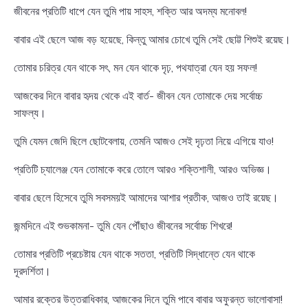
জীবনের প্রতিটি ধাপে যেন তুমি পায় সাহস, শক্তি আর অদম্য মনোবল!
বাবার এই ছেলে আজ বড় হয়েছে, কিন্তু আমার চোখে তুমি সেই ছোট্ট শিশুই রয়েছ।
তোমার চরিত্র যেন থাকে সৎ, মন যেন থাকে দৃঢ়, পথযাত্রা যেন হয় সফল!
আজকের দিনে বাবার হৃদয় থেকে এই বার্ত- জীবন যেন তোমাকে দেয় সর্বোচ্চ
সাফল্য।
তুমি যেমন জেদি ছিলে ছোটবেলায়, তেমনি আজও সেই দৃঢ়তা নিয়ে এগিয়ে যাও!
প্রতিটি চ্যালেঞ্জ যেন তোমাকে করে তোলে আরও শক্তিশালী, আরও অভিজ্ঞ।
বাবার ছেলে হিসেবে তুমি সবসময়ই আমাদের আশার প্রতীক, আজও তাই রয়েছ।
জন্মদিনে এই শুভকামনা- তুমি যেন পৌঁছাও জীবনের সর্বোচ্চ শিখরে!
তোমার প্রতিটি প্রচেষ্টায় যেন থাকে সততা, প্রতিটি সিদ্ধান্তে যেন থাকে
দূরদর্শিতা।
আমার রক্তের উত্তরাধিকার, আজকের দিনে তুমি পাবে বাবার অফুরন্ত ভালোবাসা!