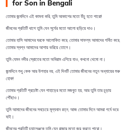
for Son in Bengali
তোমার জন্মদিনে এই কামনা করি, তুমি আকাশের মতো উঁচু হতে পারো!
জীবনের প্রতিটি ধাপে তুমি যেন সূর্যের মতো আলো ছড়িয়ে দাও।
তোমার হাসি আমাদের ঘরকে আলোকিত করে, তোমার সাফল্য আমাদের গর্বিত করে,
তোমার স্বপ্ন আমাদের আশায় ভরিয়ে তোলে।
তুমি যেমন নদীর স্রোতের মতো অবিরাম এগিয়ে যাও, কখনো থেমো না।
জন্মদিনে শুধু কেক আর উপহার নয়, এই দিনটি তোমার জীবনের নতুন অধ্যায়ের শুরু
হোক!
তোমার প্রতিটি প্রচেষ্টা যেন পাহাড়ের মতো মজবুত হয়, আর তুমি তার চূড়ায়
পৌঁছাও।
তুমি আমাদের জীবনের সবচেয়ে মূল্যবান রত্ন, আজ তোমার দিনে আমরা গর্বে ভরে
যাই।
জীবনের প্রতিটি চ্যালেঞ্জকে তুমি যেন রাজার মতো জয় করতে পারো।