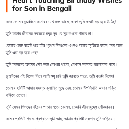
Heart Touching Birthday Wishes
for Son in Bengali
আজ তোমার জন্মদিনে আমার চোখে জল আসে, কারণ তুমি কতটা বড় হয়ে উঠেছ!
তুমি আমার জীবনের সবচেয়ে মধুর সুর, যে সুর কখনো থামবে না।
তোমার ছোট হাতটি ধরে হাঁটা প্রথম দিনগুলো এখনও আমার স্মৃতিতে ভাসে, আর আজ
তুমি এত বড় হয়ে গেছ!
তুমি আমাদের হৃদয়ের সেই নরম কোণায় থাকো, যেখানে সবসময় ভালোবাসা পাবে।
জন্মদিনের এই বিশেষ দিনে আমি শুধু চাই তুমি জানতে পারো, তুমি কতটা বিশেষ!
তোমার হাসিটি আমার সমস্ত ক্লান্তি মুছে দেয়, তোমার উপস্থিতি আমার শক্তি
বাড়িয়ে তোলে।
তুমি যেমন শিশুদের বইয়ের পাতার মতো কোমল, তেমনি জীবনযুদ্ধে লৌহমানব।
আমার প্রতিটি শ্বাস-প্রশ্বাসে তুমি আছ, আমার প্রতিটি স্বপ্নে তুমি জড়িয়ে।