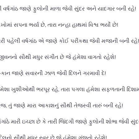
વર્ષગાંઠ જાણે ફુલોની માળા જેવી સુંદર અને યાદગાર બની રહે!
ોમાં સપના ભર્યા છે, તારા નન્હા હાથમાં વિશ્વ ભર્યો છે!
તારી પહેલી વર્ષગાંઠ એ જાણે કોઈ પરીકથા જેવી મજાની બની રહે!
 જીવનનો સૌથી મધુર સંગીત છે જે હંમેશા વાગતો રહેશે!
ુસ્કાન જાણે સવારની ઝાળ જેવી દિલને ગરમાવી દે!
હંમેશા ખુશીઓથી ભરપૂર રહે, તારા પગલા હંમેશા સફળતાની દિશામા
રજ, તું જાણે મારા આકાશનું સૌથી તેજસ્વી તારું બની રહે!
ષગાંઠે મારી ઇચ્છા છે કે તારી જિંદગી જાણે ફુલોની શોભા જેવી સું
 દિલનો સૌથી મધુર સ્વર છે જે હંમેશા ગુંજતો રહેશે!