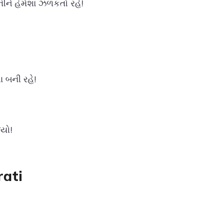
ીને હંમેશા ઝળકતો રહે!
 બની રહે!
્યો!
rati