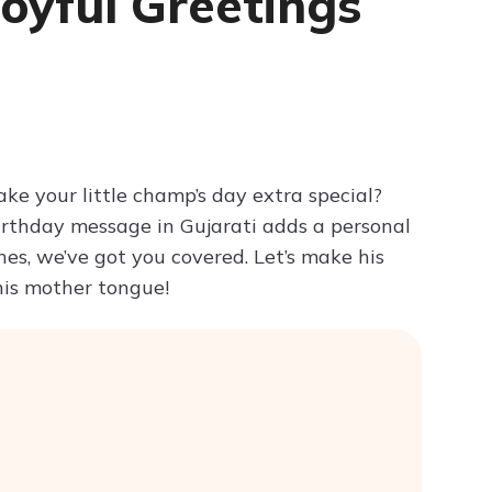
Joyful Greetings
Try ChatPDF For Free
ke your little champ’s day extra special?
irthday message in Gujarati adds a personal
hes, we’ve got you covered. Let’s make his
his mother tongue!