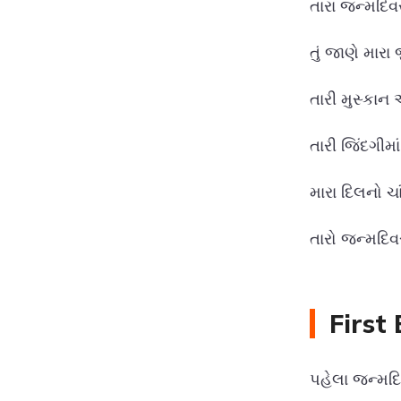
તારા જન્મદિવ
તું જાણે મારા
તારી મુસ્કાન
તારી જિંદગીમ
મારા દિલનો ચા
તારો જન્મદિવ
First
પહેલા જન્મદ