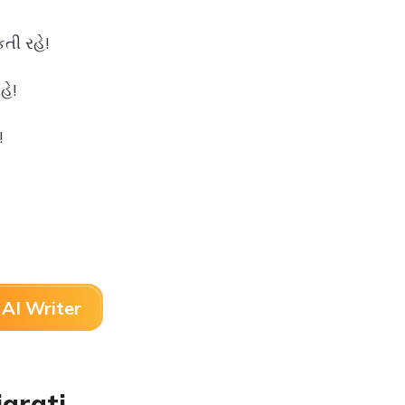
તી રહે!
હે!
!
AI Writer
arati