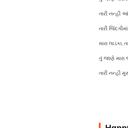
તારી નન્હી આ
તારી જિંદગીમા
મારા લાડકા, ત
તું જાણે માર
તારી નન્હી મુ
Happy