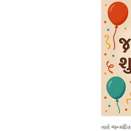
તારો જન્મદિ