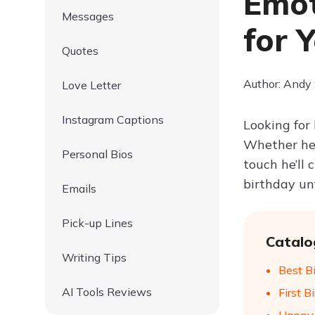
Emot
Messages
for 
Quotes
Author: Andy
Love Letter
Instagram Captions
Looking for
Whether he’
Personal Bios
touch he’ll 
birthday un
Emails
Pick-up Lines
Catalo
Writing Tips
Best Bi
AI Tools Reviews
First B