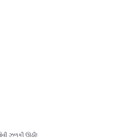
જેવી ઝળકી ઊઠી!