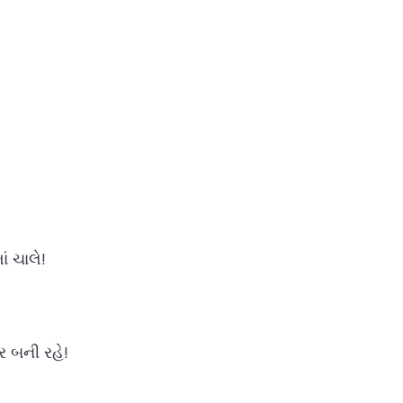
ં ચાલે!
દર બની રહે!