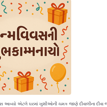
વસ આવ્યો એટલે ઘરમાં ખુશીઓની ચમક જાણે દીવાલીના દીવા 