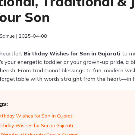
ional, Traditional & 
Your Son
 Samue | 2025-04-08
 heartfelt
Birthday Wishes for Son in Gujarati
to ma
s your energetic toddler or your grown-up pride, a b
cherish. From traditional blessings to fun, modern wis
forgettable with words straight from the heart—in 
gs:
rthday Wishes for Son in Gujarati
irthday Wishes for Son in Gujarati