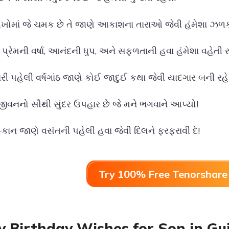
ંખોમાં જે ચમક છે તે જાણે આકાશના તારાઓ જેવી હંમેશા ઝળક
ં પ્રેમની વર્ષા, આનંદની ધુપ, અને સફળતાની હવા હંમેશા વહેતી ર
ારી પહેલી વર્ષગાંઠ જાણે કોઈ જાદુઈ કથા જેવી યાદગાર બની રહે
ા જીવનનો સૌથી સુંદર ઉપહાર છે જે મને ભગવાને આપ્યો!
સ્કાન જાણે વસંતની પહેલી હવા જેવી દિલને ફરફરાવી દે!
Try 100% Free Tenorshare 
 Birthday Wishes for Son in Guj