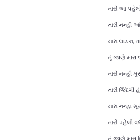
તારી આ પહેલી 
તારી નન્હી આંખ
મારા લાડકા, 
તું જાણે મારા
તારી નન્હી મ
તારી જિંદગી 
મારા નન્હા સૂ
તારી પહેલી વર્
તું જાણે મારા