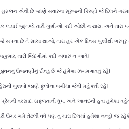
રી મુસ્કાન એવી છે જાણે સવારનાં સૂરજની કિરણો જે દિલને ગરમાવ
રેક લડાઈ જીતજે, તારી ખુશીઓ કદી ઓછી ન થાય, અને તારા પગ
 જે સપના છે તે સાચા થાઓ, તારા હર એક દિવસ ખુશીથી ભરપૂ
જકુમાર, તારી જિંદગીમાં કદી અંધારું ન આવે!
 જીવનનું ઉજવણીનું દીવડું છે જે હંમેશા ઝગમગાવતું રહે!
ેરાની ખુશબો જાણે ફુલોના બગીચા જેવી મહેકતી રહે!
ાં પ્રેમની વરસાદ, સફળતાની ધુપ, અને આનંદની હવા હંમેશા વહેત
ારી ઉંમર ગમે તેટલી વધે પણ તું મારા દિલમાં હંમેશા નન્હો જ રહેશ