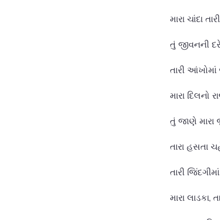
મારા ચાંદા તા
તું જીવનની દ
તારી આંખોમાં
મારા દિલનો રા
તું જાણે મારા
તારા હસતા ચહ
તારી જિંદગીમ
મારા લાડકા, ત