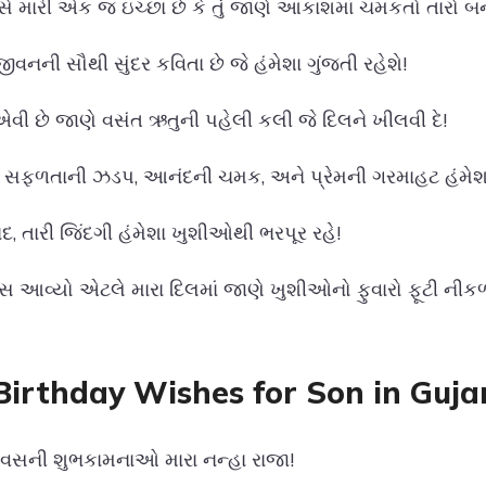
સે મારી એક જ ઇચ્છા છે કે તું જાણે આકાશમાં ચમકતો તારો બન
 જીવનની સૌથી સુંદર કવિતા છે જે હંમેશા ગુંજતી રહેશે!
 એવી છે જાણે વસંત ઋતુની પહેલી કલી જે દિલને ખીલવી દે!
ાં સફળતાની ઝડપ, આનંદની ચમક, અને પ્રેમની ગરમાહટ હંમેશા
ંદ, તારી જિંદગી હંમેશા ખુશીઓથી ભરપૂર રહે!
સ આવ્યો એટલે મારા દિલમાં જાણે ખુશીઓનો ફુવારો ફૂટી નીકળ
 Birthday Wishes for Son in Guja
િવસની શુભકામનાઓ મારા નન્હા રાજા!