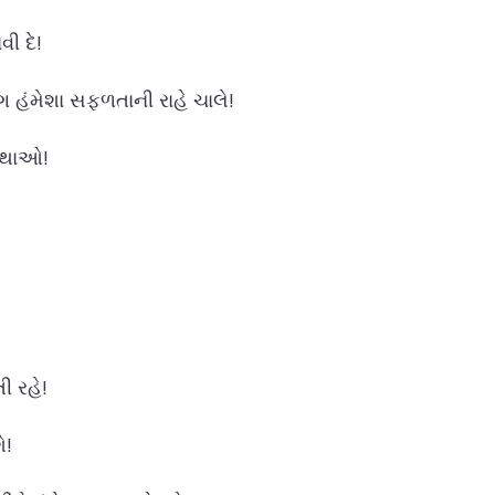
ી દે!
 હંમેશા સફળતાની રાહે ચાલે!
ર થાઓ!
ી રહે!
ે!