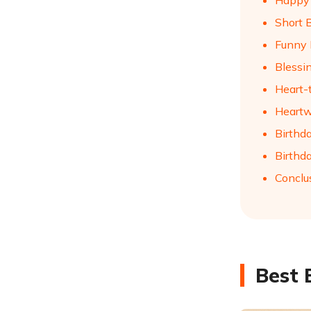
Happy 
Short B
Funny 
Blessin
Heart-
Heartw
Birthd
Birthda
Conclu
Best 